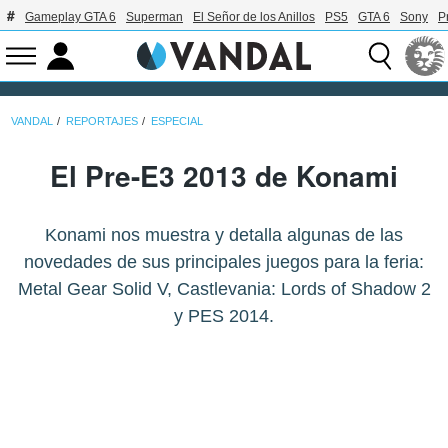
Gameplay GTA 6
Superman
El Señor de los Anillos
PS5
GTA 6
Sony
P
VANDAL
REPORTAJES
ESPECIAL
El Pre-E3 2013 de Konami
Konami nos muestra y detalla algunas de las
novedades de sus principales juegos para la feria:
Metal Gear Solid V, Castlevania: Lords of Shadow 2
y PES 2014.