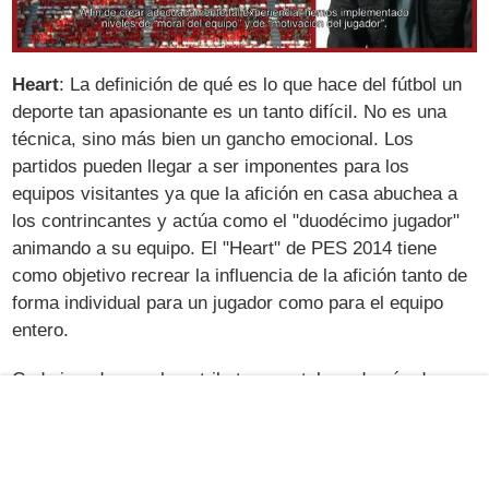
Heart
: La definición de qué es lo que hace del fútbol un
deporte tan apasionante es un tanto difícil. No es una
técnica, sino más bien un gancho emocional. Los
partidos pueden llegar a ser imponentes para los
equipos visitantes ya que la afición en casa abuchea a
los contrincantes y actúa como el "duodécimo jugador"
animando a su equipo. El "Heart" de PES 2014 tiene
como objetivo recrear la influencia de la afición tanto de
forma individual para un jugador como para el equipo
entero.
Cada jugador emplea atributos mentales además de su
estilo de juego y habilidades y puede ser afectado de
forma negativa cuando se juega un partido pobre. Sin
embargo, si un individuo no está jugando bien, sus
compañeros de equipo pueden arropar al jugador y