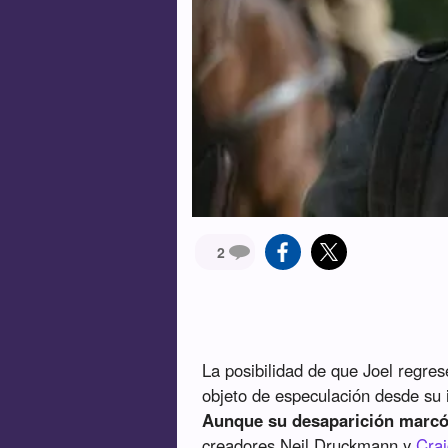
2
La posibilidad de que Joel regre
objeto de especulación desde su 
Aunque su desaparición marcó u
creadores Neil Druckmann y
Cra