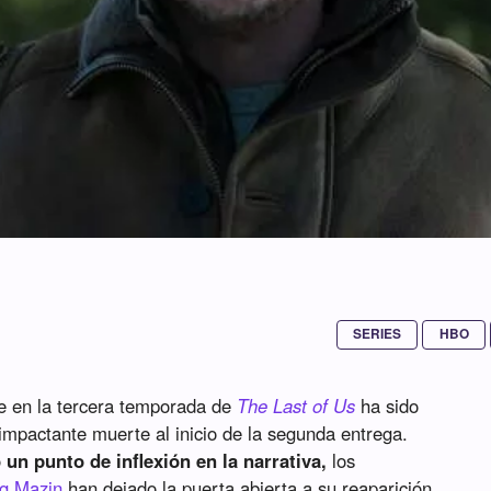
SERIES
HBO
se en la tercera temporada de
The Last of Us
ha sido
impactante muerte al inicio de la segunda entrega.
n punto de inflexión en la narrativa,
los
ig Mazin
han dejado la puerta abierta a su reaparición