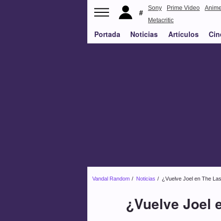
Sony
Prime Video
Anim
Metacritic
Portada
Noticias
Artículos
Cin
Vandal Random
Noticias
¿Vuelve Joel en The Las
¿Vuelve Joel 