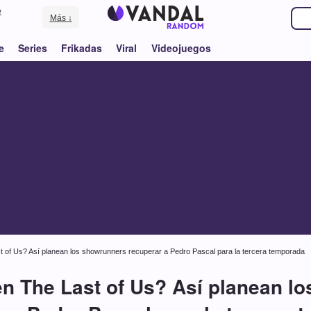
e
Más ↓
e
Series
Frikadas
Viral
Videojuegos
t of Us? Así planean los showrunners recuperar a Pedro Pascal para la tercera temporada
en The Last of Us? Así planean l