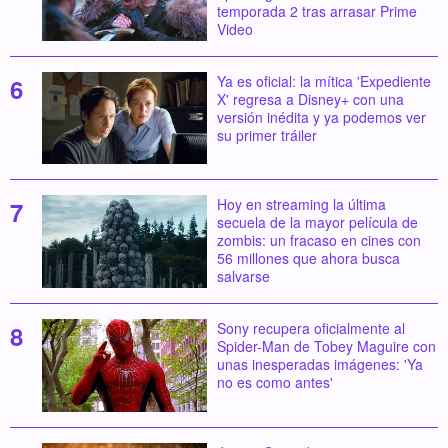
temporada 2 tras arrasar Prime
Video
Ya es oficial: la mítica 'Expediente
X' regresa a Disney+ con una
versión inédita y ya podemos ver
su primer tráiler
Hoy en streaming la última
secuela de la mayor película de
zombis: un fracaso en cines con
56 millones que ahora busca
salvarse
Sony recupera oficialmente al
Spider-Man de Tobey Maguire con
unas inesperadas imágenes: 'Ya
no es como antes'