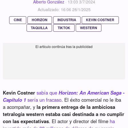
Alberto González
·
13:03 3/7/2024
Actualizado: 16:06 28/1/2025
CINE
HORIZON
INDUSTRIA
KEVIN COSTNER
TAQUILLA
TIKTOK
WESTERN
Kevin Costner
sabía que
Horizon: An American Saga -
Capítulo 1
sería un fracaso
. El éxito comercial no le iba
a acompañar, y
la primera entrega de la ambiciosa
tetralogía western estaba casi destinada a no cumplir
con las expectativas
. El actor y director del filme
ha