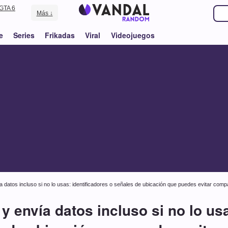
GTA 6
Más ↓
e
Series
Frikadas
Viral
Videojuegos
 datos incluso si no lo usas: identificadores o señales de ubicación que puedes evitar compa
y envía datos incluso si no lo usa