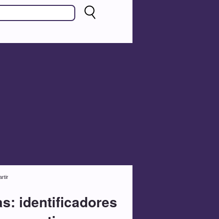
rtir
s: identificadores