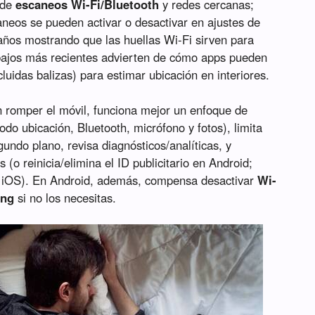
 de
escaneos Wi-Fi/Bluetooth
y redes cercanas;
eos se pueden activar o desactivar en ajustes de
 años mostrando que las huellas Wi-Fi sirven para
rabajos más recientes advierten de cómo apps pueden
cluidas balizas) para estimar ubicación en interiores.
in romper el móvil, funciona mejor un enfoque de
odo ubicación, Bluetooth, micrófono y fotos), limita
undo plano, revisa diagnósticos/analíticas, y
(o reinicia/elimina el ID publicitario en Android;
en iOS). En Android, además, compensa desactivar
Wi-
ing
si no los necesitas.