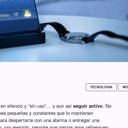
TECNOLOGIA
MÓ
en silencio y “sin uso”… y aun así
seguir activo
. No
nes pequeñas y constantes que lo mantienen
 para despertarte con una alarma o entregar una
e
, por ejemplo, permite que ciertas apps refresquen