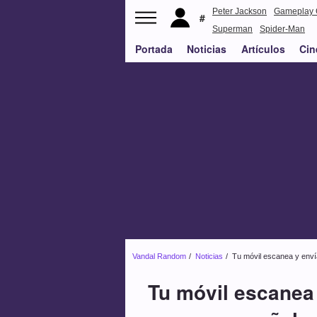
Peter Jackson
Gameplay 
Superman
Spider-Man
Portada
Noticias
Artículos
Cin
Vandal Random
Noticias
Tu móvil escanea y envía
Tu móvil escanea 