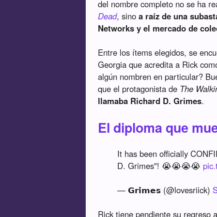
del nombre completo no se ha rea
Dead
, sino
a raíz de una subast
Networks y el mercado de cole
Entre los ítems elegidos, se encu
Georgia que acredita a Rick como
algún nombren en particular? Bue
que el protagonista de
The Walki
llamaba Richard D. Grimes
.
El diploma que mue
It has been officially CONF
D. Grimes"! 😭😭😭😭
pic
— 𝗚𝗿𝗶𝗺𝗲𝘀 (@lovesriick)
S
Rick tiene pendiente su regreso 