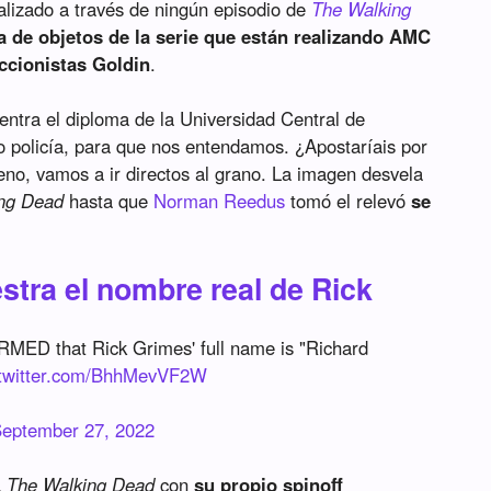
lizado a través de ningún episodio de
The Walking
a de objetos de la serie que están realizando AMC
ccionistas Goldin
.
entra el diploma de la Universidad Central de
 policía, para que nos entendamos. ¿Apostaríais por
no, vamos a ir directos al grano. La imagen desvela
ng Dead
hasta que
Norman Reedus
tomó el relevó
se
stra el nombre real de Rick
IRMED that Rick Grimes' full name is "Richard
.twitter.com/BhhMevVF2W
eptember 27, 2022
a
The Walking Dead
con
su propio spinoff