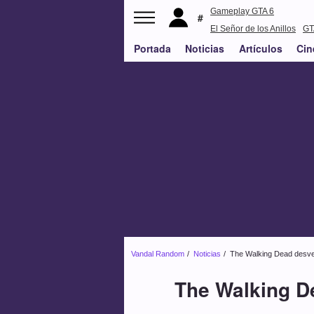
Gameplay GTA 6
El Señor de los Anillos
GT
Portada
Noticias
PS5
Artículos
Cin
Vandal Random
Noticias
The Walking Dead desve
The Walking D