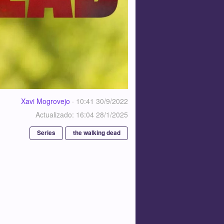
Xavi Mogrovejo
·
10:41 30/9/2022
Actualizado: 16:04 28/1/2025
Series
the walking dead