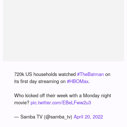
720k US households watched
#TheBatman
on
its first day streaming on
#HBOMax
.
Who kicked off their week with a Monday night
movie?
pic.twitter.com/EBeLFww2u3
— Samba TV (@samba_tv)
April 20, 2022