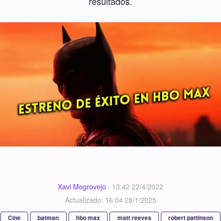
resultados.
Xavi Mogrovejo
·
13:42 22/4/2022
Actualizado: 16:04 28/1/2025
Cine
batman
hbo max
matt reeves
robert pattinson