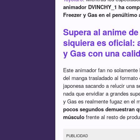
animador DVINCHY_1 ha compar
Freezer y Gas en el penúltimo
Supera al anime de 
siquiera es oficial:
y Gas con una cali
Este animador fan no solamente h
del manga trasladado al formato
japonesa sacando a relucir una 
nada que envidiar a grandes supe
y Gas es realmente fugaz en el ma
pocos segundos demuestran qu
músculo
frente al resto de prod
PUBLICIDAD