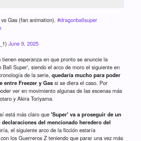
 vs Gas (fan animation).
#dragonballsuper
h
_1)
June 9, 2025
 tienen esperanza en que pronto se anuncie la
 Ball Super', siendo el arco de moro el siguiente en
cronología de la serie,
quedaría mucho para poder
e entre Freezer y Gas
si se diera el caso. Por
 poder ver en movimiento algunas de las escenas más
otaro y Akira Toriyama.
 sí está más claro que
'Super' va a proseguir de un
 declaraciones del mencionado heredero del
oría, el siguiente arco de la ficción estaría
 con los Guerreros Z teniendo que parar una vez más