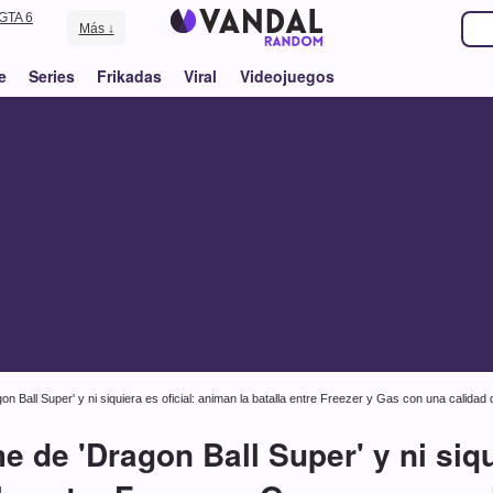
GTA 6
Más ↓
e
Series
Frikadas
Viral
Videojuegos
n Ball Super' y ni siquiera es oficial: animan la batalla entre Freezer y Gas con una calidad
e de 'Dragon Ball Super' y ni siqui