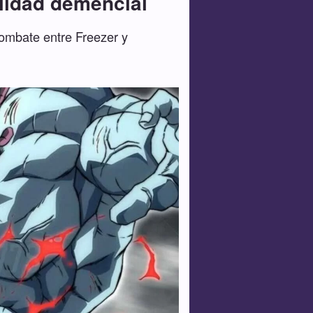
alidad demencial
combate entre Freezer y