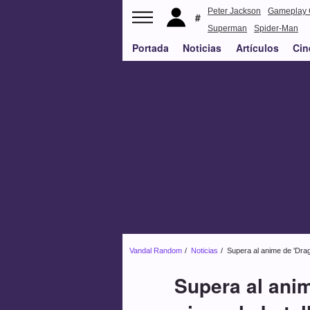
Peter Jackson
Gameplay 
Superman
Spider-Man
Portada
Noticias
Artículos
Cin
Vandal Random
Noticias
Supera al anime de 'Drago
Supera al anim