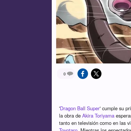
0
'
Dragon Ball Super
' cumple su pr
la obra de
Akira Toriyama
esperan
tanto en televisión como en las 
Toyotaro
. Mientras los espectado