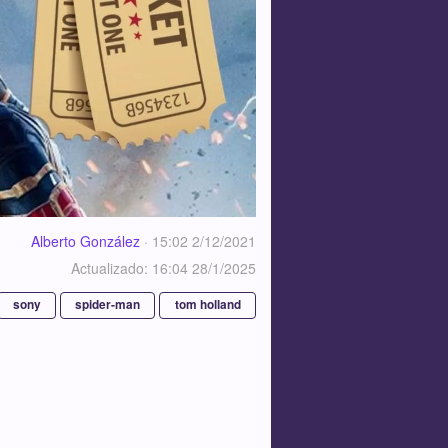
Alberto González
·
15:02 2/12/2021
Actualizado: 16:04 28/1/2025
sony
spider-man
tom holland