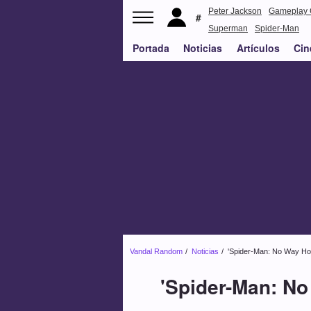
Peter Jackson
Gameplay 
Superman
Spider-Man
Portada
Noticias
Artículos
Cin
Vandal Random
Noticias
'Spider-Man: No Way Hom
'Spider-Man: No