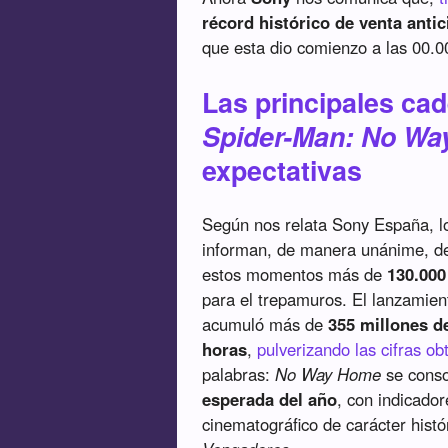
récord histórico de venta anti
que esta dio comienzo a las 00.00
Las principales cad
Spider-Man: No W
expectativas
Según nos relata Sony España, los
informan, de manera unánime, de
estos momentos más de
130.000
para el trepamuros. El lanzamient
acumuló más de
355 millones d
horas
,
pulverizando las cifras o
palabras:
No Way Home
se conso
esperada del año
, con indicado
cinematográfico de carácter hist