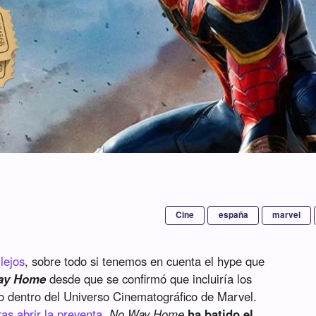
Cine
españa
marvel
lejos
, sobre todo si tenemos en cuenta el hype que
Way Home
desde que se confirmó que incluiría los
o dentro del Universo Cinematográfico de Marvel.
ras abrir la preventa
,
No Way Home
ha batido el