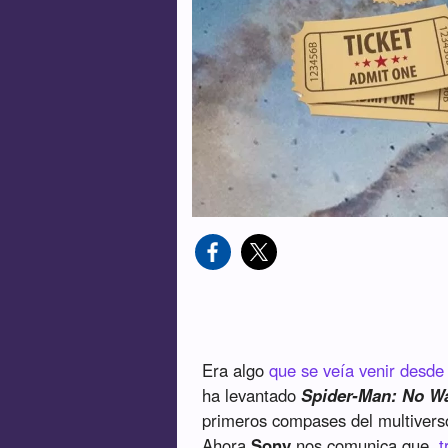
Era algo
que se veía venir desde 
ha levantado
Spider-Man: No 
primeros compases del multivers
Ahora
Sony
nos comunica que,
t