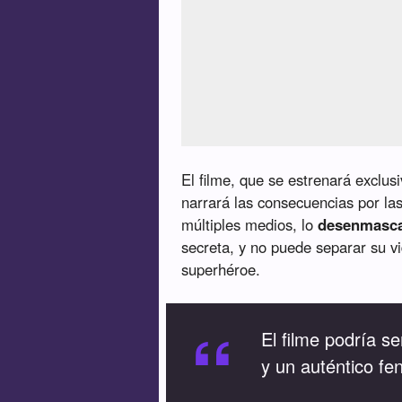
El filme, que se estrenará exclu
narrará las consecuencias por la
múltiples medios, lo
desenmasc
secreta, y no puede separar su v
superhéroe.
“
El filme podría 
y un auténtico f