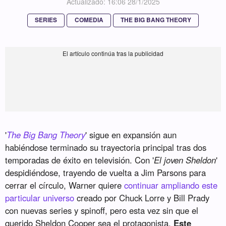
Actualizado: 16:06 28/1/2025
SERIES
COMEDIA
THE BIG BANG THEORY
'
The Big Bang Theory
' sigue en expansión aun
habiéndose terminado su trayectoria principal tras dos
temporadas de éxito en televisión. Con '
El joven Sheldon
'
despidiéndose, trayendo de vuelta a Jim Parsons para
cerrar el círculo, Warner quiere
continuar ampliando este
particular universo
creado por Chuck Lorre y Bill Prady
con nuevas series y spinoff, pero esta vez sin que el
querido Sheldon Cooper sea el protagonista.
Este