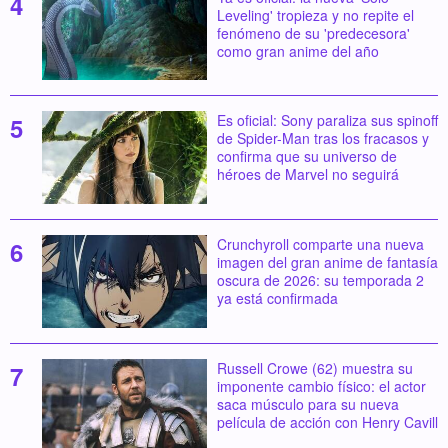
Leveling' tropieza y no repite el
fenómeno de su 'predecesora'
como gran anime del año
Es oficial: Sony paraliza sus spinoff
de Spider-Man tras los fracasos y
confirma que su universo de
héroes de Marvel no seguirá
Crunchyroll comparte una nueva
imagen del gran anime de fantasía
oscura de 2026: su temporada 2
ya está confirmada
Russell Crowe (62) muestra su
imponente cambio físico: el actor
saca músculo para su nueva
película de acción con Henry Cavill