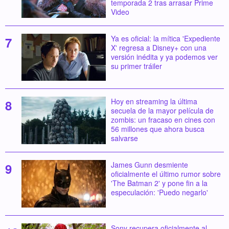
temporada 2 tras arrasar Prime
Video
Ya es oficial: la mítica 'Expediente
X' regresa a Disney+ con una
versión inédita y ya podemos ver
su primer tráiler
Hoy en streaming la última
secuela de la mayor película de
zombis: un fracaso en cines con
56 millones que ahora busca
salvarse
James Gunn desmiente
oficialmente el último rumor sobre
'The Batman 2' y pone fin a la
especulación: 'Puedo negarlo'
Sony recupera oficialmente al