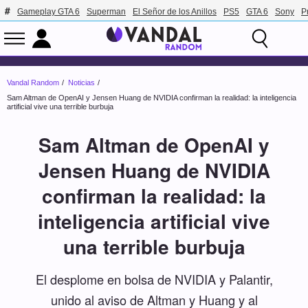
Gameplay GTA 6
Superman
El Señor de los Anillos
PS5
GTA 6
Sony
P
Vandal Random
Noticias
Sam Altman de OpenAI y Jensen Huang de NVIDIA confirman la realidad: la inteligencia
artificial vive una terrible burbuja
Sam Altman de OpenAI y
Jensen Huang de NVIDIA
confirman la realidad: la
inteligencia artificial vive
una terrible burbuja
El desplome en bolsa de NVIDIA y Palantir,
unido al aviso de Altman y Huang y al