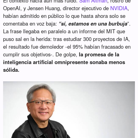
El contexto hacía aún más ruido.
Sam Altman
, rostro de
OpenAI, y Jensen Huang, director ejecutivo de
NVIDIA
,
habían admitido en público lo que hasta ahora solo se
comentaba en voz baja:
“sí, estamos en una burbuja
”.
La frase llegaba en paralelo a un informe del MIT que
puso sal en la herida: tras estudiar 300 proyectos de IA,
el resultado fue demoledor -el 95% habían fracasado en
cumplir sus objetivos-. De golpe,
la promesa de la
inteligencia artificial omnipresente sonaba menos
sólida.