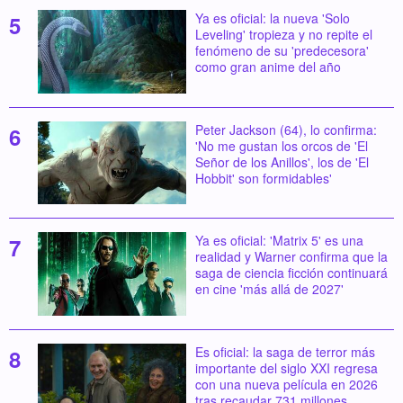
Ya es oficial: la nueva 'Solo
Leveling' tropieza y no repite el
fenómeno de su 'predecesora'
como gran anime del año
Peter Jackson (64), lo confirma:
'No me gustan los orcos de 'El
Señor de los Anillos', los de 'El
Hobbit' son formidables'
Ya es oficial: 'Matrix 5' es una
realidad y Warner confirma que la
saga de ciencia ficción continuará
en cine 'más allá de 2027'
Es oficial: la saga de terror más
importante del siglo XXI regresa
con una nueva película en 2026
tras recaudar 731 millones