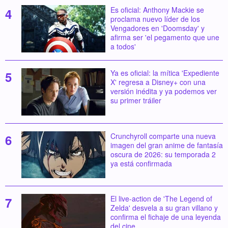
Es oficial: Anthony Mackie se
proclama nuevo líder de los
Vengadores en 'Doomsday' y
afirma ser 'el pegamento que une
a todos'
Ya es oficial: la mítica 'Expediente
X' regresa a Disney+ con una
versión inédita y ya podemos ver
su primer tráiler
Crunchyroll comparte una nueva
imagen del gran anime de fantasía
oscura de 2026: su temporada 2
ya está confirmada
El live-action de 'The Legend of
Zelda' desvela a su gran villano y
confirma el fichaje de una leyenda
del cine