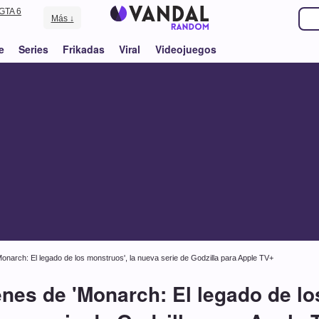
GTA 6
Más ↓
e
Series
Frikadas
Viral
Videojuegos
narch: El legado de los monstruos', la nueva serie de Godzilla para Apple TV+
nes de 'Monarch: El legado de los