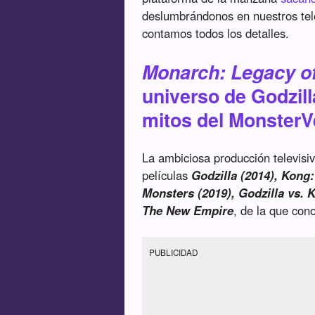
deslumbrándonos en nuestros telev
contamos todos los detalles.
Monarch: Legacy o
universo de Godzil
mitos del MonsterV
La ambiciosa producción televisi
películas
Godzilla (2014), Kong:
Monsters (2019), Godzilla vs. 
The New Empire
, de la que co
PUBLICIDAD