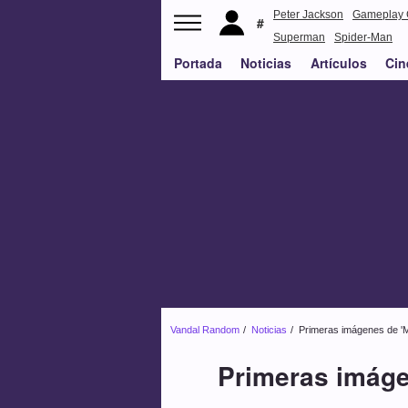
Peter Jackson
Gameplay 
Superman
Spider-Man
Portada
Noticias
Artículos
Cin
Vandal Random
Noticias
Primeras imágenes de 'Mo
Primeras imáge