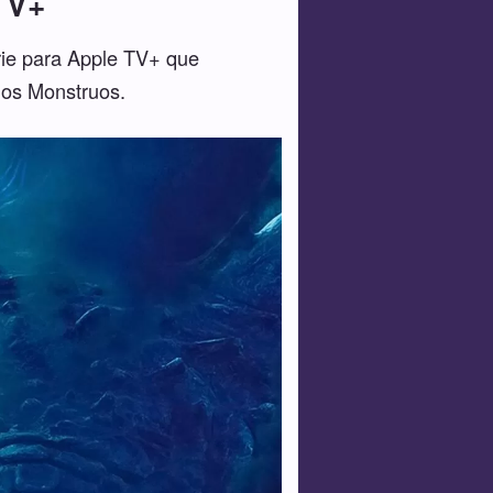
TV+
rie para Apple TV+ que
los Monstruos.