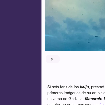
0
Si sois fans de los
kaiju
, prestad
primeras imágenes de su ambicios
universo de Godzilla,
Monarch: 
plataforma de la manzana
sacánd