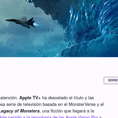
SERIE
 atención.
Apple TV+
ha desvelado el título y las
a serie de televisión basada en el MonsterVerse y el
Legacy of Monsters
, una ficción que llegará a la
ole partido a la tecnología de las Apple Vision Pro
y