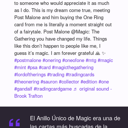
to someone who would appreciate it as much
as I do. This is my dream come true, meeting
Post Malone and him buying the One Ring
card from me is literally a moment straight out
of a fairytale. Post Malone @Magic: The
Gathering you have changed my life. Things
like this don’t happen to people like me, I
guess it’s magic. I am forever grateful 🙏 ✨
#postmalone
#onering
#oneofone
#mtg
#magic
#mint
#psa
#card
#magicthegathering
#lordoftherings
#trading
#tradingcards
#theonering
#sauron
#collector
#edition
#one
#gandalf
#tradingcardgame
♬ original sound -
Brook Trafton
“
El Anillo Único de Magic era una de
las cartas más buscadas de la