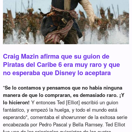
Craig Mazin afirma que su guion de
Piratas del Caribe 6 era muy raro y que
no esperaba que Disney lo aceptara
"
Se lo contamos y pensamos que no había ninguna
manera de que lo compraran, es demasiado raro. ¡Y
lo hicieron!
Y entonces Ted [Elliot] escribió un guion
fantástico, y empezó la huelga, y todo el mundo está
esperando", comentaba el showrunner de la exitosa serie
encabezada por Pedro Pascal y Bella Ramsey. Ted Elliot
fue uno de los principales guionistas de las cuatro