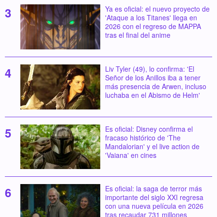
Ya es oficial: el nuevo proyecto de
'Ataque a los Titanes' llega en
2026 con el regreso de MAPPA
tras el final del anime
Liv Tyler (49), lo confirma: 'El
Señor de los Anillos iba a tener
más presencia de Arwen, incluso
luchaba en el Abismo de Helm'
Es oficial: Disney confirma el
fracaso histórico de 'The
Mandalorian' y el live action de
'Vaiana' en cines
Es oficial: la saga de terror más
importante del siglo XXI regresa
con una nueva película en 2026
tras recaudar 731 millones