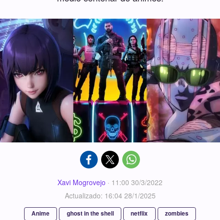
Xavi Mogrovejo
·
11:00 30/3/2022
Actualizado: 16:04 28/1/2025
Anime
ghost in the shell
netflix
zombies