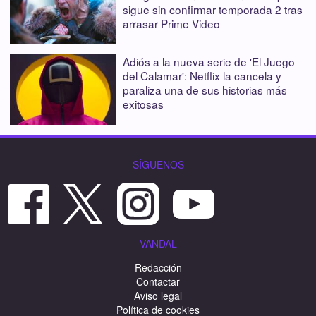
sigue sin confirmar temporada 2 tras
arrasar Prime Video
Adiós a la nueva serie de 'El Juego
del Calamar': Netflix la cancela y
paraliza una de sus historias más
exitosas
SÍGUENOS
VANDAL
Redacción
Contactar
Aviso legal
Política de cookies