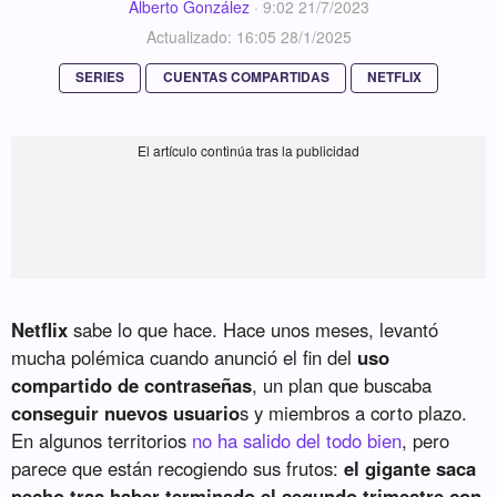
Alberto González
·
9:02 21/7/2023
Actualizado: 16:05 28/1/2025
SERIES
CUENTAS COMPARTIDAS
NETFLIX
Netflix
sabe lo que hace. Hace unos meses, levantó
mucha polémica cuando anunció el fin del
uso
compartido de contraseñas
, un plan que buscaba
conseguir nuevos usuario
s y miembros a corto plazo.
En algunos territorios
no ha salido del todo bien
, pero
parece que están recogiendo sus frutos:
el gigante saca
pecho tras haber terminado el segundo trimestre con