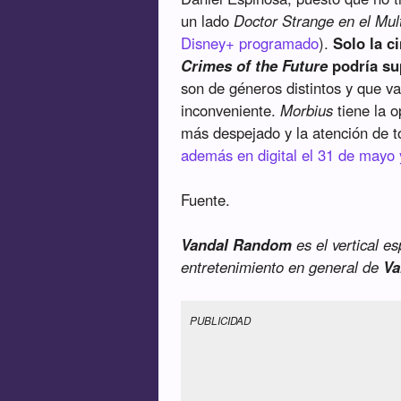
un lado
Doctor Strange en el Mul
Disney+ programado
).
Solo la c
Crimes of the Future
podría su
son de géneros distintos y que v
inconveniente.
Morbius
tiene la o
más despejado y la atención de t
además en digital el 31 de mayo y
Fuente.
Vandal Random
es el vertical e
entretenimiento en general de
Va
PUBLICIDAD