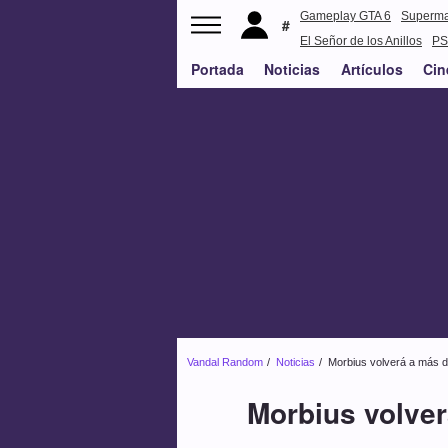
Gameplay GTA 6
Superm
El Señor de los Anillos
PS
Portada
Noticias
Artículos
Cin
Vandal Random
Noticias
Morbius volverá a más de
Morbius volver