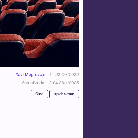
Xavi Mogrovejo
·
11:22 3/6/2022
Actualizado: 16:04 28/1/2025
Cine
spider-man