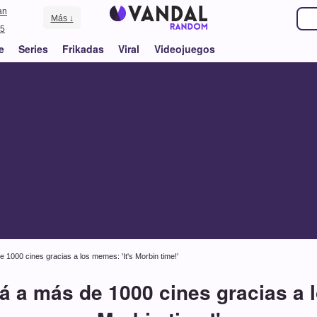
an
Más ↓
5
e
Series
Frikadas
Viral
Videojuegos
 1000 cines gracias a los memes: 'It's Morbin time!'
á a más de 1000 cines gracias a l