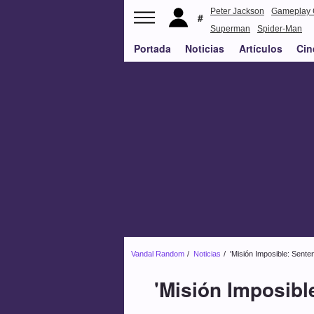
Peter Jackson
Gameplay 
Superman
Spider-Man
Portada
Noticias
Artículos
Cin
Vandal Random
Noticias
'Misión Imposible: Sente
'Misión Imposible