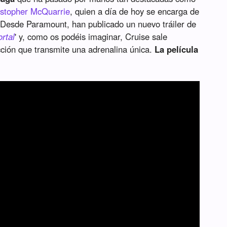
istopher McQuarrie
, quien a día de hoy se encarga de
 Desde Paramount, han publicado un nuevo tráiler de
rtal
' y, como os podéis imaginar, Cruise sale
ción que transmite una adrenalina única.
La película