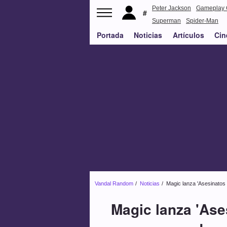
Peter Jackson
Gameplay 
Superman
Spider-Man
Portada
Noticias
Artículos
Cin
Vandal Random
Noticias
Magic lanza 'Asesinatos 
Magic lanza 'Ase