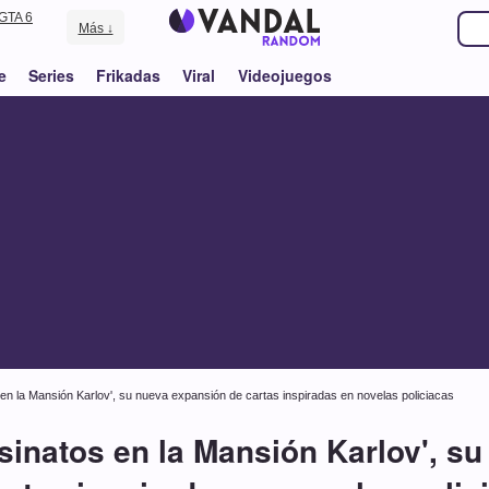
GTA 6
Más ↓
e
Series
Frikadas
Viral
Videojuegos
en la Mansión Karlov', su nueva expansión de cartas inspiradas en novelas policiacas
sinatos en la Mansión Karlov', s