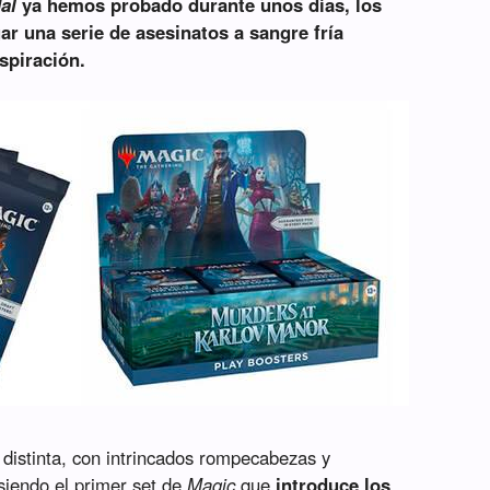
al
ya hemos probado durante unos días, los
ar una serie de asesinatos a sangre fría
spiración.
distinta, con intrincados rompecabezas y
 siendo el primer set de
Magic
que
introduce los