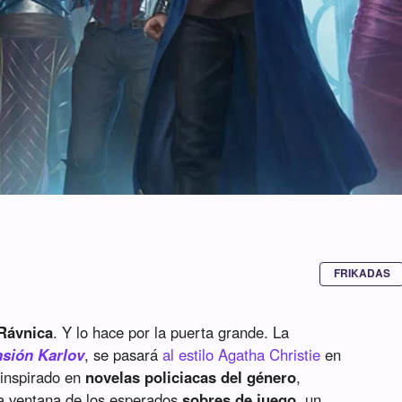
FRIKADAS
Rávnica
. Y lo hace por la puerta grande. La
nsión Karlov
, se pasará
al estilo Agatha Christie
en
inspirado en
novelas policiacas del género
,
a ventana de los esperados
sobres de juego
, un