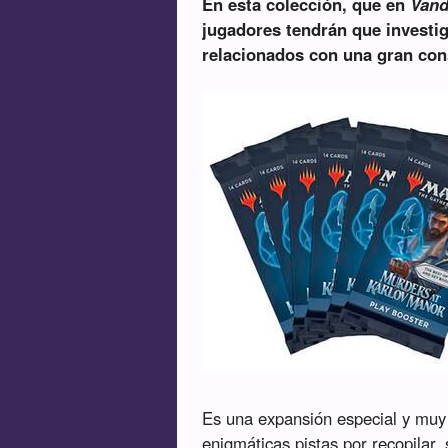
En esta colección, que en
Vand
jugadores tendrán que investig
relacionados con una gran con
Es una expansión especial y muy 
enigmáticas pistas por recopilar,