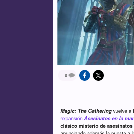
0
Magic: The Gathering
vuelve a
expansión
Asesinatos en la ma
clásico misterio de asesinatos
anunciando además la puesta a l