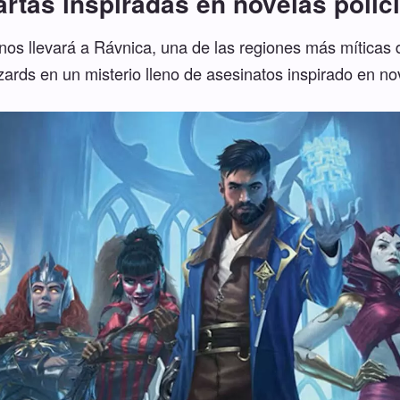
artas inspiradas en novelas polic
nos llevará a Rávnica, una de las regiones más míticas d
ards en un misterio lleno de asesinatos inspirado en nov