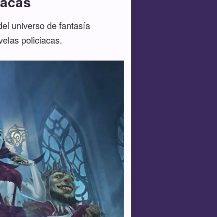
iacas
el universo de fantasía
elas policiacas.