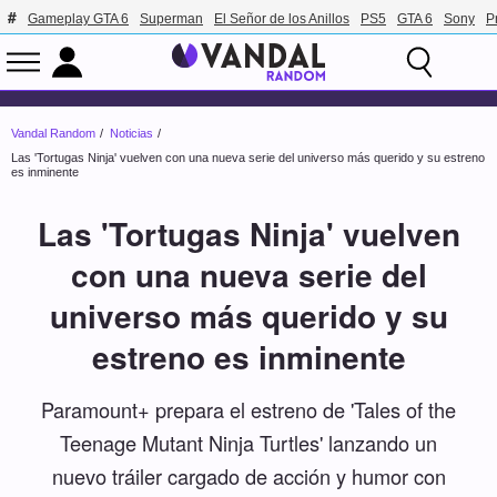
Gameplay GTA 6
Superman
El Señor de los Anillos
PS5
GTA 6
Sony
P
Vandal Random
Noticias
Las 'Tortugas Ninja' vuelven con una nueva serie del universo más querido y su estreno
es inminente
Las 'Tortugas Ninja' vuelven
con una nueva serie del
universo más querido y su
estreno es inminente
Paramount+ prepara el estreno de 'Tales of the
Teenage Mutant Ninja Turtles' lanzando un
nuevo tráiler cargado de acción y humor con