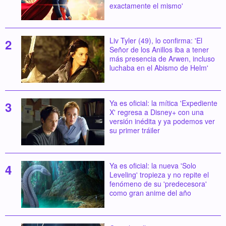
exactamente el mismo'
Liv Tyler (49), lo confirma: 'El
Señor de los Anillos iba a tener
más presencia de Arwen, incluso
luchaba en el Abismo de Helm'
Ya es oficial: la mítica 'Expediente
X' regresa a Disney+ con una
versión inédita y ya podemos ver
su primer tráiler
Ya es oficial: la nueva 'Solo
Leveling' tropieza y no repite el
fenómeno de su 'predecesora'
como gran anime del año