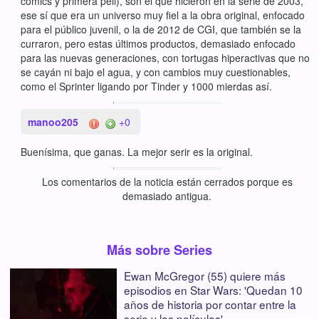
comics y primera peli), son el que hicieron en la serie de 2003,
ese sí que era un universo muy fiel a la obra original, enfocado
para el público juvenil, o la de 2012 de CGI, que también se la
curraron, pero estas últimos productos, demasiado enfocado
para las nuevas generaciones, con tortugas hiperactivas que no
se cayán ni bajo el agua, y con cambios muy cuestionables,
como el Sprinter ligando por Tinder y 1000 mierdas así.
manoo205
+0
Buenísima, que ganas. La mejor serir es la original.
Los comentarios de la noticia están cerrados porque es
demasiado antigua.
Más sobre Series
Ewan McGregor (55) quiere más
episodios en Star Wars: 'Quedan 10
años de historia por contar entre la
serie y las películas'