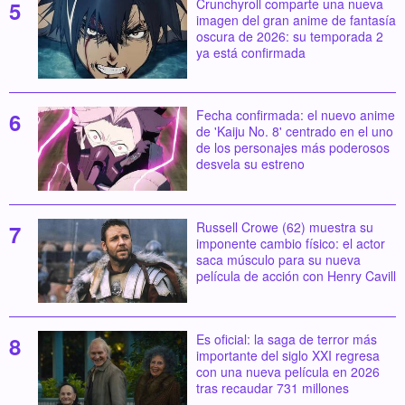
Crunchyroll comparte una nueva
imagen del gran anime de fantasía
oscura de 2026: su temporada 2
ya está confirmada
Fecha confirmada: el nuevo anime
de 'Kaiju No. 8' centrado en el uno
de los personajes más poderosos
desvela su estreno
Russell Crowe (62) muestra su
imponente cambio físico: el actor
saca músculo para su nueva
película de acción con Henry Cavill
Es oficial: la saga de terror más
importante del siglo XXI regresa
con una nueva película en 2026
tras recaudar 731 millones