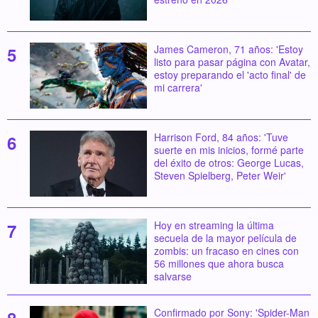
James Cameron, 71 años: 'Estoy
listo para pasar página con Avatar,
estoy preparando el 'acto final' de
mi carrera'
Harrison Ford, 84 años: 'Tuve
suerte en mis inicios, formé parte
del éxito de otros: George Lucas,
Steven Spielberg, Peter Weir'
Hoy en streaming la última
secuela de la mayor película de
zombis: un fracaso en cines con
56 millones que ahora busca
salvarse
Confirmado por Sony: 'Spider-Man