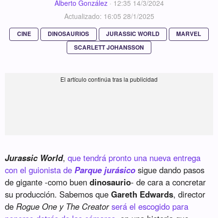
Alberto González
·
12:35 14/3/2024
Actualizado: 16:05 28/1/2025
CINE
DINOSAURIOS
JURASSIC WORLD
MARVEL
SCARLETT JOHANSSON
Jurassic World
,
que tendrá pronto una nueva entrega
con el guionista de
Parque jurásico
sigue dando pasos
de gigante -como buen
dinosaurio
- de cara a concretar
su producción. Sabemos que
Gareth Edwards
, director
de
Rogue One y The Creator
será el escogido para