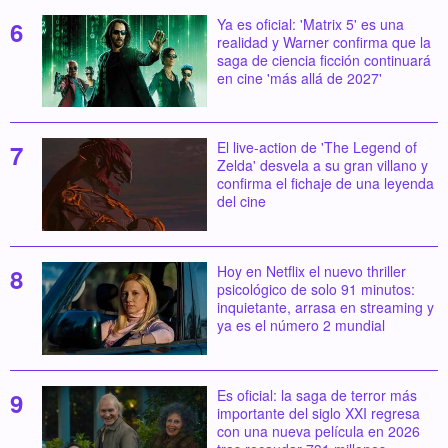
Ya es oficial: 'Matrix 5' es una
realidad y Warner confirma que la
saga de ciencia ficción continuará
en cine 'más allá de 2027'
El live-action de 'The Legend of
Zelda' desvela a su gran villano y
confirma el fichaje de una leyenda
del cine
Hoy en Netflix el nuevo thriller
psicológico de solo 91 minutos:
inquietante, arrasa en streaming y
ya es el número 2 mundial
Es oficial: la saga de terror más
importante del siglo XXI regresa
con una nueva película en 2026