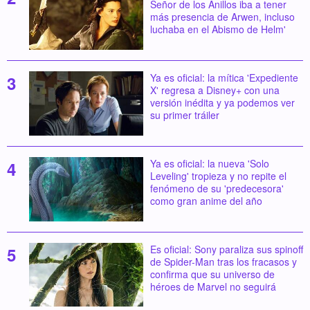
Señor de los Anillos iba a tener
más presencia de Arwen, incluso
luchaba en el Abismo de Helm'
Ya es oficial: la mítica 'Expediente
X' regresa a Disney+ con una
versión inédita y ya podemos ver
su primer tráiler
Ya es oficial: la nueva 'Solo
Leveling' tropieza y no repite el
fenómeno de su 'predecesora'
como gran anime del año
Es oficial: Sony paraliza sus spinoff
de Spider-Man tras los fracasos y
confirma que su universo de
héroes de Marvel no seguirá