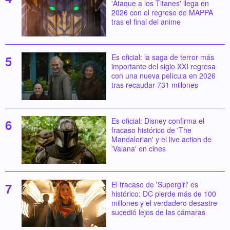
'Ataque a los Titanes' llega en
2026 con el regreso de MAPPA
tras el final del anime
Es oficial: la saga de terror más
importante del siglo XXI regresa
con una nueva película en 2026
tras recaudar 731 millones
Es oficial: Disney confirma el
fracaso histórico de 'The
Mandalorian' y el live action de
'Vaiana' en cines
El fracaso de 'Supergirl' es
histórico: DC pierde más de 100
millones y el verdadero desastre
sucedió lejos de las cámaras