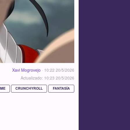
Xavi Mogrovejo
·
10:22 20/5/2026
Actualizado: 10:23 20/5/2026
IME
CRUNCHYROLL
FANTASÍA