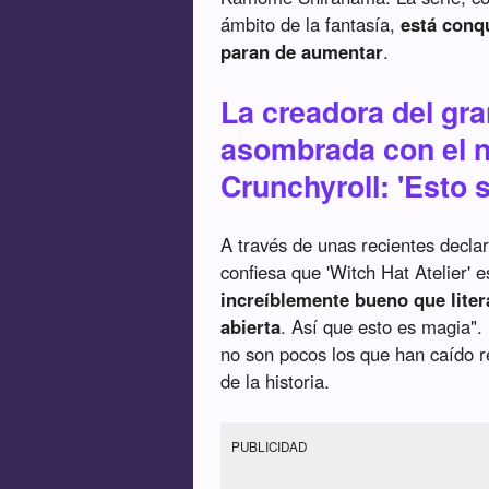
ámbito de la fantasía,
está conqu
paran de aumentar
.
La creadora del gr
asombrada con el n
Crunchyroll: 'Esto 
A través de unas recientes decla
confiesa que 'Witch Hat Atelier' 
increíblemente bueno que lite
abierta
. Así que esto es magia".
no son pocos los que han caído re
de la historia.
PUBLICIDAD