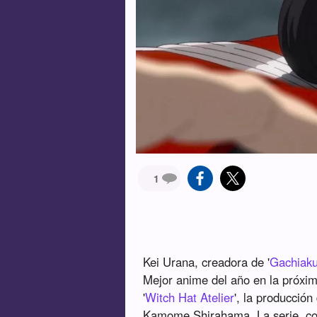
1
Kei Urana, creadora de '
Gachiaku
Mejor anime del año en la próxi
'
Witch Hat Atelier
', la producció
Kamome Shirahama. La serie, con