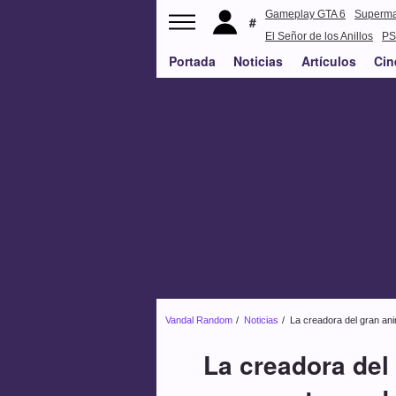
Gameplay GTA 6
Superm
El Señor de los Anillos
PS
Portada
Noticias
Artículos
Cin
Vandal Random
Noticias
La creadora del gran ani
La creadora del