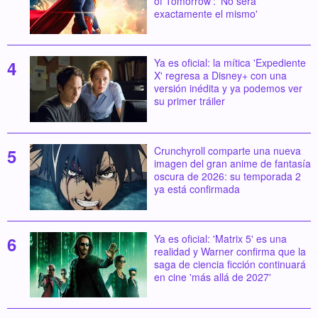
of Tomorrow': 'No será
exactamente el mismo'
Ya es oficial: la mítica 'Expediente
X' regresa a Disney+ con una
versión inédita y ya podemos ver
su primer tráiler
Crunchyroll comparte una nueva
imagen del gran anime de fantasía
oscura de 2026: su temporada 2
ya está confirmada
Ya es oficial: 'Matrix 5' es una
realidad y Warner confirma que la
saga de ciencia ficción continuará
en cine 'más allá de 2027'