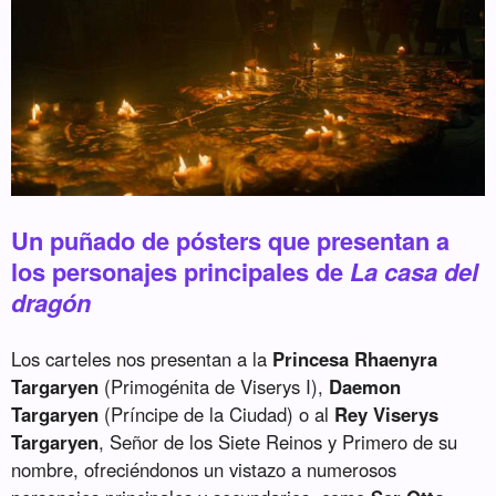
Un puñado de pósters que presentan a
los personajes principales de
La casa del
dragón
Los carteles nos presentan a la
Princesa Rhaenyra
Targaryen
(Primogénita de Viserys I),
Daemon
Targaryen
(Príncipe de la Ciudad) o al
Rey Viserys
Targaryen
, Señor de los Siete Reinos y Primero de su
nombre, ofreciéndonos un vistazo a numerosos