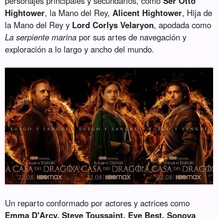
personajes principales y secundarios, como
Ser Otto
Hightower
, la Mano del Rey,
Alicent Hightower
, Hija de
la Mano del Rey y
Lord Corlys Velaryon
, apodada como
La serpiente marina
por sus artes de navegación y
exploración a lo largo y ancho del mundo.
Un reparto conformado por actores y actrices como
Emma D'Arcy, Steve Toussaint, Eve Best, Sonoya