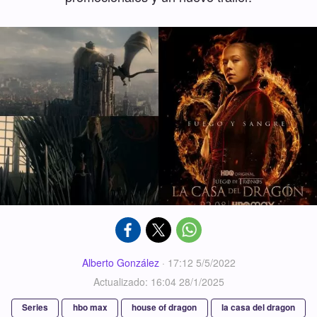
Alberto González
·
17:12 5/5/2022
Actualizado: 16:04 28/1/2025
Series
hbo max
house of dragon
la casa del dragon