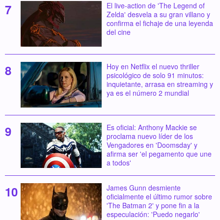
El live-action de 'The Legend of
Zelda' desvela a su gran villano y
confirma el fichaje de una leyenda
del cine
Hoy en Netflix el nuevo thriller
psicológico de solo 91 minutos:
inquietante, arrasa en streaming y
ya es el número 2 mundial
Es oficial: Anthony Mackie se
proclama nuevo líder de los
Vengadores en 'Doomsday' y
afirma ser 'el pegamento que une
a todos'
James Gunn desmiente
oficialmente el último rumor sobre
'The Batman 2' y pone fin a la
especulación: 'Puedo negarlo'