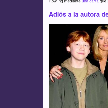
Rowling mediante
una carta
que 
Adiós a la autora d