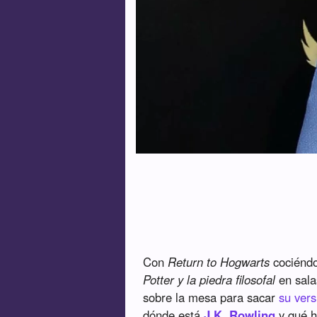
Con
Return to Hogwarts
cociéndo
Potter y la piedra filosofal
en sala
sobre la mesa para sacar
su vers
dónde está
J.K. Rowling
y qué h