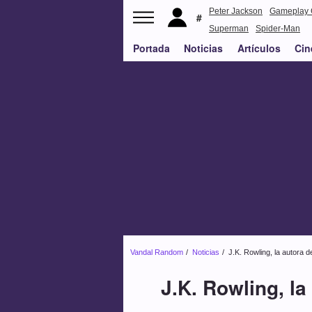
Peter Jackson
Gameplay 
Superman
Spider-Man
Portada
Noticias
Artículos
Cin
Vandal Random
Noticias
J.K. Rowling, la autora 
J.K. Rowling, la