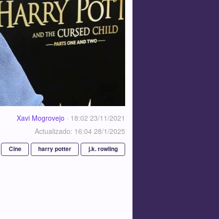
Xavi Mogrovejo
·
18:02 23/11/2021
Actualizado: 16:04 28/1/2025
Cine
harry potter
j.k. rowling