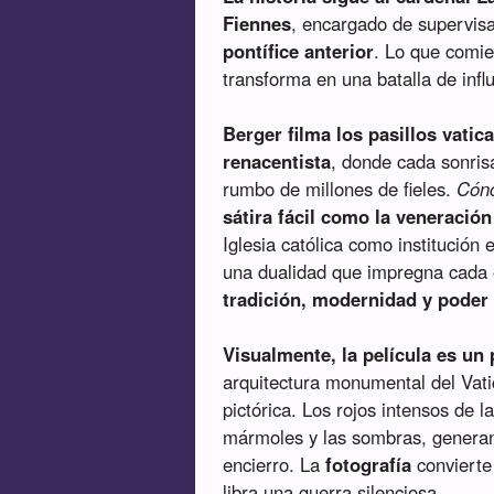
Fiennes
, encargado de supervis
pontífice anterior
. Lo que comi
transforma en una batalla de infl
Berger filma los pasillos vati
renacentista
, donde cada sonris
rumbo de millones de fieles.
Cónc
sátira fácil como la veneración
Iglesia católica como institución e
una dualidad que impregna cada 
tradición, modernidad y poder
Visualmente, la película es un 
arquitectura monumental del Vati
pictórica. Los rojos intensos de l
mármoles y las sombras, genera
encierro. La
fotografía
convierte
libra una guerra silenciosa.