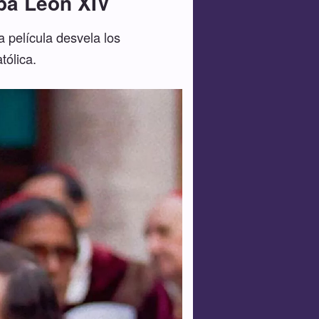
apa León XIV
a película desvela los
tólica.