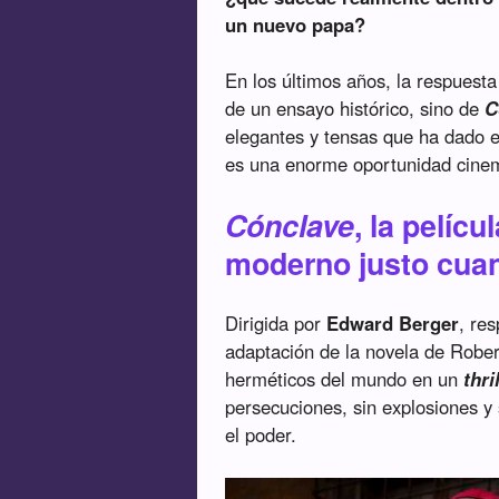
un nuevo papa?
En los últimos años, la respuest
de un ensayo histórico, sino de
C
elegantes y tensas que ha dado el
es una enorme oportunidad cinem
Cónclave
, la pelíc
moderno justo cuan
Dirigida por
Edward Berger
, re
adaptación de la novela de Rober
herméticos del mundo en un
thri
persecuciones, sin explosiones y s
el poder.