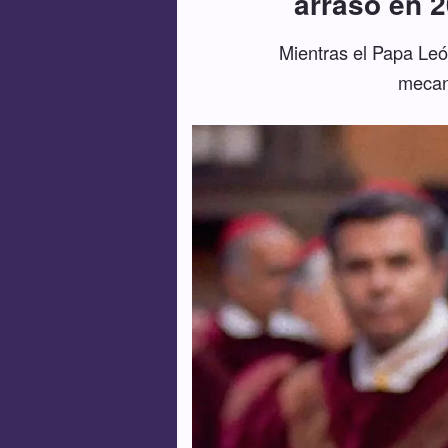
arrasó en 2
Mientras el Papa León
mecani