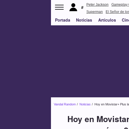
Peter Jackson
Gameplay 
Superman
El Señor de los
Portada
Noticias
Artículos
Cin
Vandal Random
Noticias
Hoy en Movistar+ Plus la
Hoy en Movistar