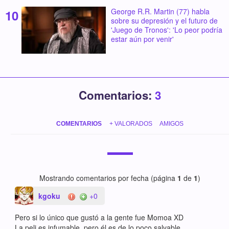
George R.R. Martin (77) habla
sobre su depresión y el futuro de
'Juego de Tronos': 'Lo peor podría
estar aún por venir'
Comentarios:
3
COMENTARIOS
+ VALORADOS
AMIGOS
Mostrando comentarios por fecha (página
1
de
1
)
kgoku
+0
Pero si lo único que gustó a la gente fue Momoa XD
La peli es infumable, pero él es de lo poco salvable.