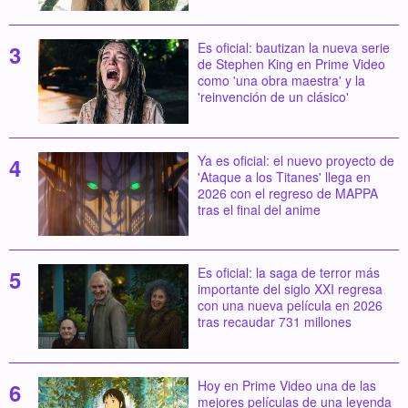
Es oficial: bautizan la nueva serie
de Stephen King en Prime Video
como 'una obra maestra' y la
'reinvención de un clásico'
Ya es oficial: el nuevo proyecto de
'Ataque a los Titanes' llega en
2026 con el regreso de MAPPA
tras el final del anime
Es oficial: la saga de terror más
importante del siglo XXI regresa
con una nueva película en 2026
tras recaudar 731 millones
Hoy en Prime Video una de las
mejores películas de una leyenda