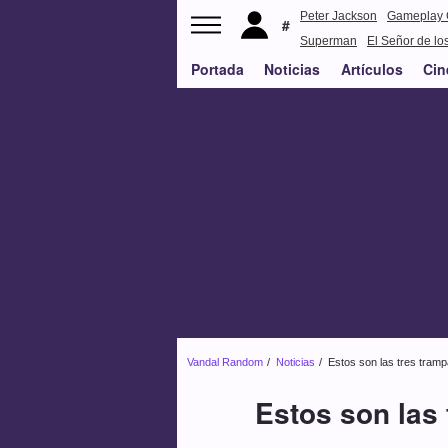
Peter Jackson
Gameplay 
Superman
El Señor de los
Portada
Noticias
Artículos
Cin
Vandal Random
Noticias
Estos son las tres tramp
Estos son las