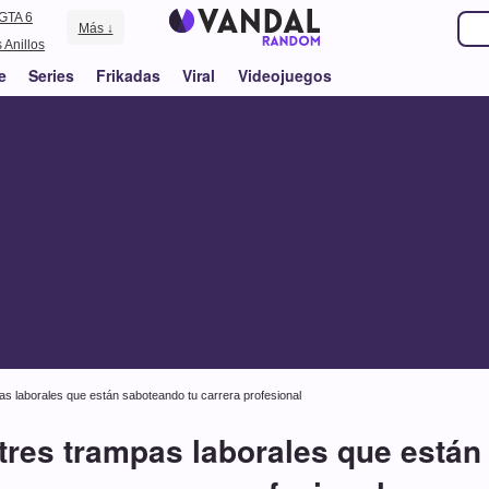
GTA 6
Más ↓
 Anillos
e
Series
Frikadas
Viral
Videojuegos
as laborales que están saboteando tu carrera profesional
 tres trampas laborales que están