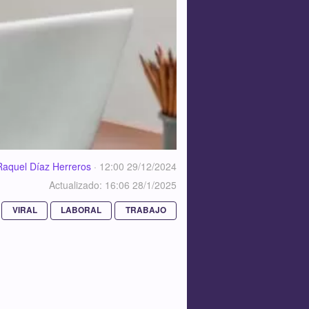
Raquel Díaz Herreros
·
12:00 29/12/2024
Actualizado: 16:06 28/1/2025
VIRAL
LABORAL
TRABAJO