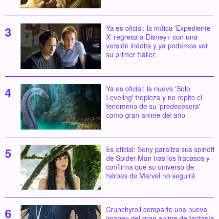
Ya es oficial: la mítica 'Expediente
X' regresa a Disney+ con una
versión inédita y ya podemos ver
su primer tráiler
Ya es oficial: la nueva 'Solo
Leveling' tropieza y no repite el
fenómeno de su 'predecesora'
como gran anime del año
Es oficial: Sony paraliza sus spinoff
de Spider-Man tras los fracasos y
confirma que su universo de
héroes de Marvel no seguirá
Crunchyroll comparte una nueva
imagen del gran anime de fantasía