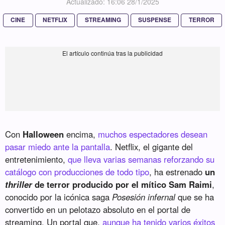
Actualizado: 16:06 28/1/2025
CINE
NETFLIX
STREAMING
SUSPENSE
TERROR
Con
Halloween
encima,
muchos espectadores desean
pasar miedo ante la pantalla
. Netflix, el gigante del
entretenimiento,
que lleva varias semanas reforzando su
catálogo con producciones de todo tipo
, ha estrenado
un
thriller
de terror producido por el mítico Sam Raimi
,
conocido por la icónica saga
Posesión infernal
que se ha
convertido en un pelotazo absoluto en el portal de
streaming. Un portal que,
aunque ha tenido varios éxitos