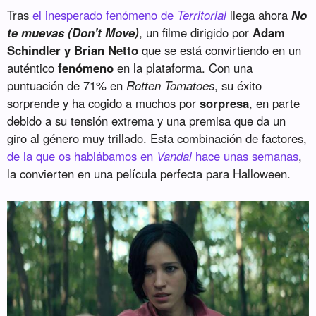
Tras
el inesperado fenómeno de
Territorial
llega ahora
No
te muevas (Don't Move)
, un filme dirigido por
Adam
Schindler y Brian Netto
que se está convirtiendo en un
auténtico
fenómeno
en la plataforma. Con una
puntuación de 71% en
Rotten Tomatoes
, su éxito
sorprende y ha cogido a muchos por
sorpresa
, en parte
debido a su tensión extrema y una premisa que da un
giro al género muy trillado. Esta combinación de factores,
de la que os hablábamos en
Vandal
hace unas semanas
,
la convierten en una película perfecta para Halloween.