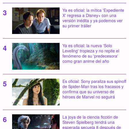
Ya es oficial: la mítica 'Expediente
X' regresa a Disney+ con una
versión inédita y ya podemos ver
su primer tráiler
Ya es oficial: la nueva 'Solo
Leveling' tropieza y no repite el
fenómeno de su 'predecesora'
como gran anime del año
Es oficial: Sony paraliza sus spinoff
de Spider-Man tras los fracasos y
confirma que su universo de
héroes de Marvel no seguirá
La joya de la ciencia ficción de
Steven Spielberg tendrá una
esperada secuela 8 después de