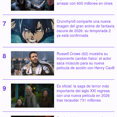
arrasar con 600 millones en cines
Crunchyroll comparte una nueva
imagen del gran anime de fantasía
oscura de 2026: su temporada 2
ya está confirmada
Russell Crowe (62) muestra su
imponente cambio físico: el actor
saca músculo para su nueva
película de acción con Henry Cavill
Es oficial: la saga de terror más
importante del siglo XXI regresa
con una nueva película en 2026
tras recaudar 731 millones