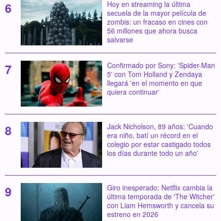
Hoy en streaming la última
secuela de la mayor película de
zombis: un fracaso en cines con
56 millones que ahora busca
salvarse
Confirmado por Sony: 'Spider-Man
5' con Tom Holland y Zendaya
llegará 'en el momento en que
quiera continuar'
Jack Nicholson, 89 años: 'Cuando
era niño, batí un récord en el
colegio por estar castigado todos
los días durante todo un año'
Giro inesperado: Netflix cambia la
última temporada de 'The Witcher'
con Liam Hemsworth y cancela su
estreno en 2026