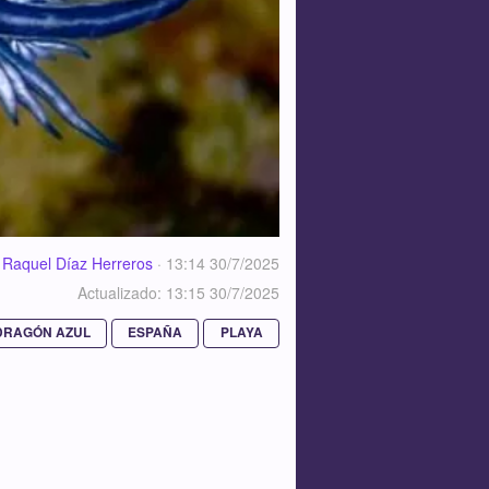
Raquel Díaz Herreros
·
13:14 30/7/2025
Actualizado: 13:15 30/7/2025
DRAGÓN AZUL
ESPAÑA
PLAYA