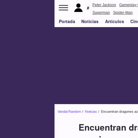
Peter Jackson
Gameplay 
Superman
Spider-Man
Portada
Noticias
Artículos
Cin
Vandal Random
Noticias
Encuentran dragones azu
Encuentran dr