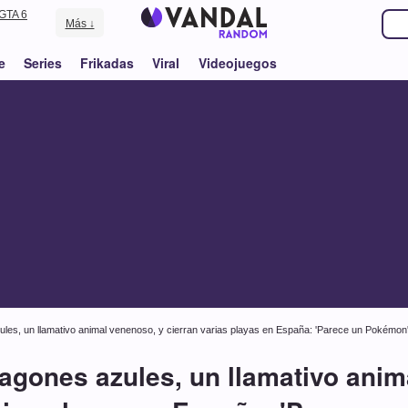
GTA 6
Más ↓
e
Series
Frikadas
Viral
Videojuegos
les, un llamativo animal venenoso, y cierran varias playas en España: 'Parece un Pokémon
agones azules, un llamativo anim