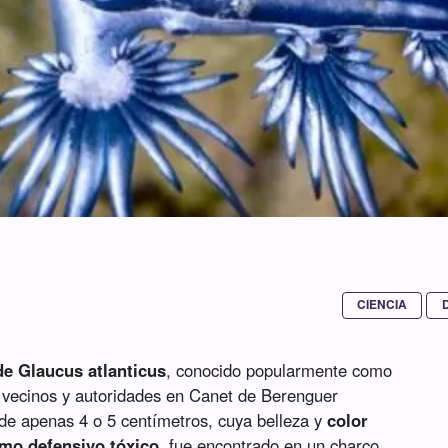
CIENCIA
de Glaucus atlanticus
, conocido popularmente como
a vecinos y autoridades en Canet de Berenguer
de apenas 4 o 5 centímetros, cuya belleza y
color
smo defensivo tóxico
, fue encontrado en un charco