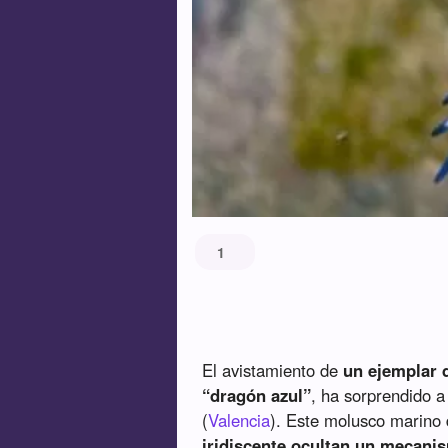
1
El avistamiento de
un ejemplar 
“dragón azul”
, ha sorprendido 
(
Valencia
). Este molusco marino 
iridiscente ocultan un mecani