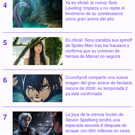
Ya es oficial: la nueva 'Solo
Leveling' tropieza y no repite el
fenómeno de su 'predecesora'
como gran anime del año
Es oficial: Sony paraliza sus spinoff
de Spider-Man tras los fracasos y
confirma que su universo de
héroes de Marvel no seguirá
Crunchyroll comparte una nueva
imagen del gran anime de fantasía
oscura de 2026: su temporada 2
ya está confirmada
La joya de la ciencia ficción de
Steven Spielberg tendrá una
esperada secuela 8 después de
arrasar con 600 millones en cines