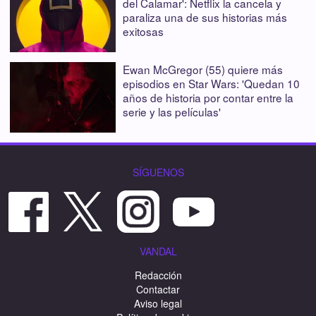
del Calamar': Netflix la cancela y
paraliza una de sus historias más
exitosas
Ewan McGregor (55) quiere más
episodios en Star Wars: 'Quedan 10
años de historia por contar entre la
serie y las películas'
SÍGUENOS
VANDAL
Redacción
Contactar
Aviso legal