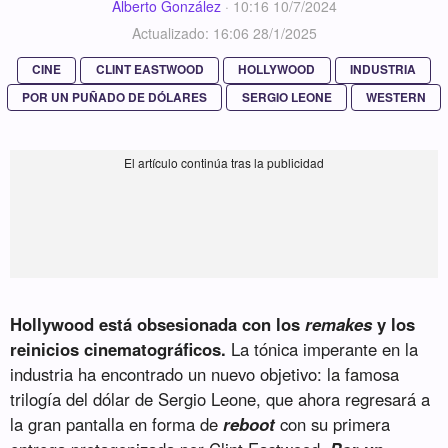
Alberto González
·
10:16 10/7/2024
Actualizado: 16:06 28/1/2025
CINE
CLINT EASTWOOD
HOLLYWOOD
INDUSTRIA
POR UN PUÑADO DE DÓLARES
SERGIO LEONE
WESTERN
Hollywood está obsesionada con los
remakes
y los
reinicios cinematográficos.
La tónica imperante en la
industria ha encontrado un nuevo objetivo: la famosa
trilogía del dólar de Sergio Leone, que ahora regresará a
la gran pantalla en forma de
reboot
con su primera