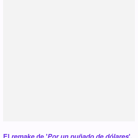
El
remake
de '
Por un puñado de dólares
',