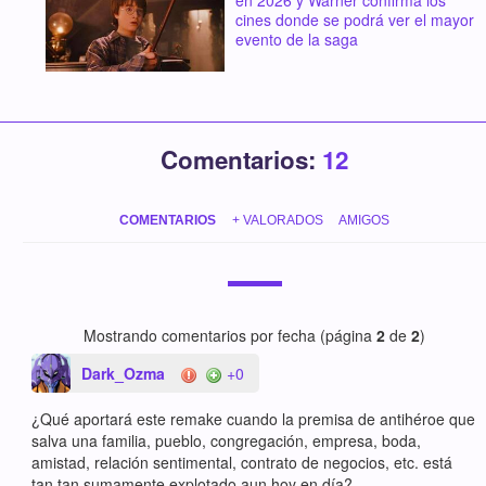
en 2026 y Warner confirma los
cines donde se podrá ver el mayor
evento de la saga
Comentarios:
12
COMENTARIOS
+ VALORADOS
AMIGOS
Mostrando comentarios por fecha (página
2
de
2
)
Dark_Ozma
+0
¿Qué aportará este remake cuando la premisa de antihéroe que
salva una familia, pueblo, congregación, empresa, boda,
amistad, relación sentimental, contrato de negocios, etc. está
tan tan sumamente explotado aun hoy en día?