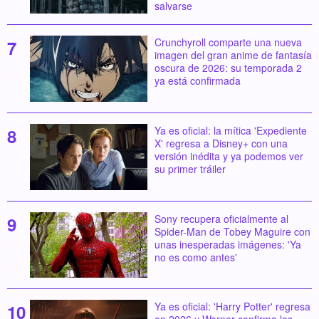
salvarse
Crunchyroll comparte una nueva
imagen del gran anime de fantasía
oscura de 2026: su temporada 2
ya está confirmada
Ya es oficial: la mítica 'Expediente
X' regresa a Disney+ con una
versión inédita y ya podemos ver
su primer tráiler
Sony recupera oficialmente al
Spider-Man de Tobey Maguire con
unas inesperadas imágenes: 'Ya
no es como antes'
Ya es oficial: 'Harry Potter' regresa