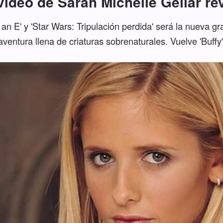
vídeo de Sarah Michelle Gellar re
 an E' y 'Star Wars: Tripulación perdida' será la nueva g
aventura llena de criaturas sobrenaturales. Vuelve 'Buffy'