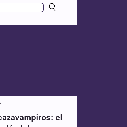
lo
cazavampiros: el