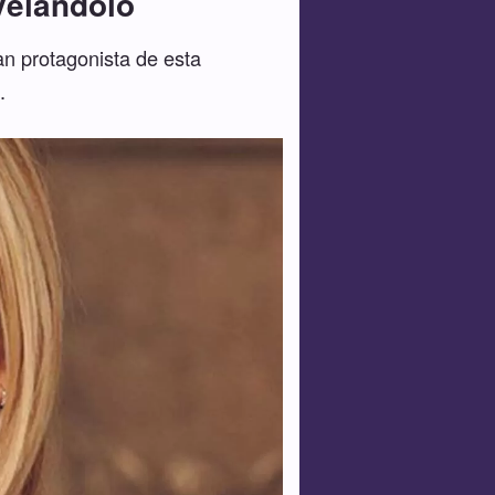
velándolo
ran protagonista de esta
.