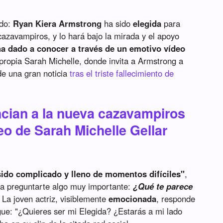
ado:
Ryan Kiera Armstrong
ha sido
elegida
para
cazavampiros, y lo hará bajo la mirada y el apoyo
ha dado a conocer a través de un emotivo vídeo
propia Sarah Michelle, donde invita a Armstrong a
de una gran noticia
tras el triste fallecimiento de
ncian a la nueva cazavampiros
o de Sarah Michelle Gellar
sido complicado y lleno de momentos difíciles"
,
ía preguntarte algo muy importante:
¿Qué te parece
. La joven actriz, visiblemente
emocionada
, responde
igue: "¿Quieres ser mi Elegida? ¿Estarás a mi lado