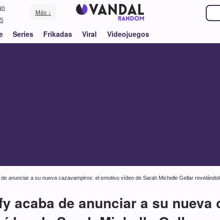
an
Más ↓
5
e
Series
Frikadas
Viral
Videojuegos
 de anunciar a su nueva cazavampiros: el emotivo vídeo de Sarah Michelle Gellar revelándo
ffy acaba de anunciar a su nueva 