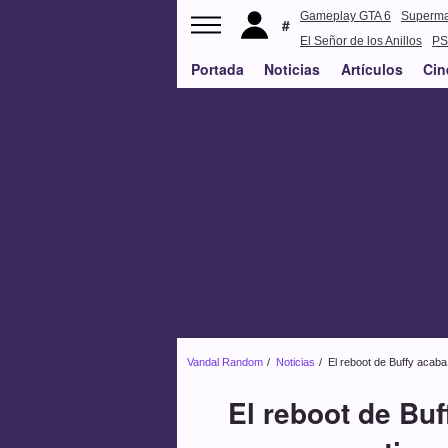
Gameplay GTA 6
Superm
El Señor de los Anillos
PS
Portada
Noticias
Artículos
Cin
Vandal Random
Noticias
El reboot de Buffy acaba
El reboot de Bu