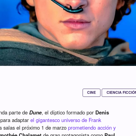
CINE
CIENCIA FICCIÓ
unda parte de
Dune
, el díptico formado por
Denis
 para adaptar
el gigantesco universo de Frank
las salas el próximo 1 de marzo
prometiendo acción y
imothée Chalamet
de gran protagonista como
Paul