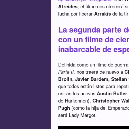
Atreides
, el filme nos ofrecerá 
lucha por liberar
Arrakis
de la ti
La segunda parte 
con un filme de cie
inabarcable de esp
Definida como un filme de guerra
Parte II,
nos traerá de nuevo a
Ch
Brolin, Javier Bardem, Stellan
que todos están listos para repet
unirán los nuevos
Austin Butler
de Harkonnen),
Christopher Wa
Pugh
(como la hija del Emperado
será Lady Margot.