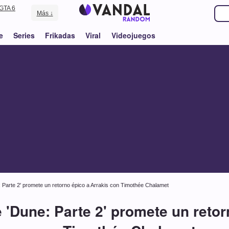
GTA 6
Más ↓
e
Series
Frikadas
Viral
Videojuegos
e: Parte 2' promete un retorno épico a Arrakis con Timothée Chalamet
e 'Dune: Parte 2' promete un reto