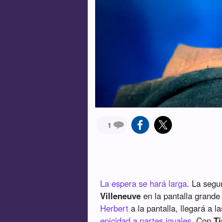
1
La espera se hará larga
. La seg
Villeneuve
en la pantalla grande
Herbert
a la pantalla, llegará a 
epicidad a partes iguales
. Con
T