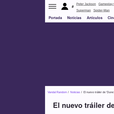
Peter Jackson
Gameplay 
Superman
Spider-Man
Portada
Noticias
Artículos
Cin
Vandal Random
Noticias
El nuevo tráiler de 'Dun
El nuevo tráiler d