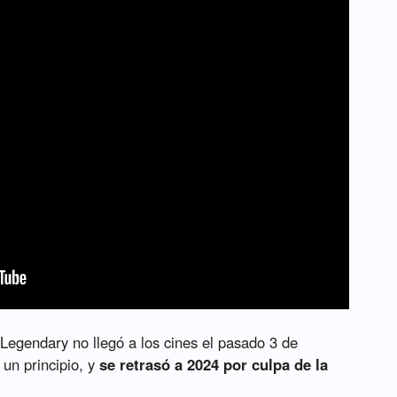
Legendary no llegó a los cines el pasado 3 de
un principio, y
se retrasó a 2024 por culpa de la