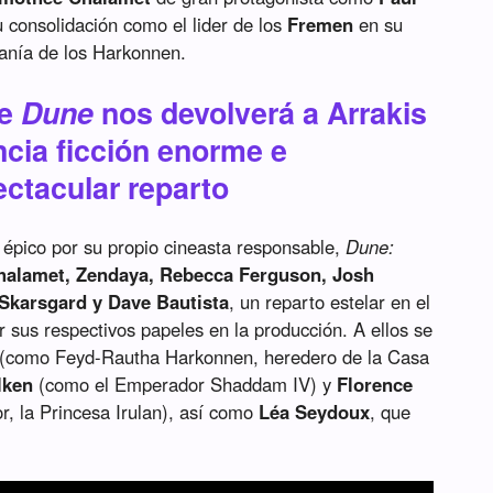
su consolidación como el lider de los
Fremen
en su
ranía de los Harkonnen.
de
Dune
nos devolverá a Arrakis
ncia ficción enorme e
ectacular reparto
 épico por su propio cineasta responsable,
Dune:
alamet, Zendaya, Rebecca Ferguson, Josh
 Skarsgard y Dave Bautista
, un reparto estelar en el
ir sus respectivos papeles en la producción. A ellos se
(como Feyd-Rautha Harkonnen, heredero de la Casa
lken
(como el Emperador Shaddam IV) y
Florence
r, la Princesa Irulan), así como
Léa Seydoux
, que