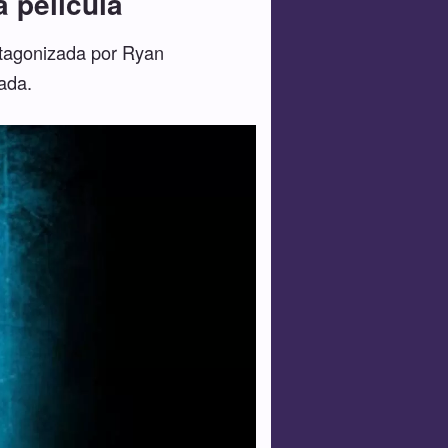
 película
rotagonizada por Ryan
ada.