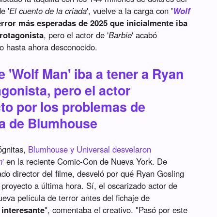
e '
El cuento de la criada
', vuelve a la carga con
'
Wolf
 terror más esperadas de 2025 que inicialmente iba
rotagonista
, pero el actor de '
Barbie
' acabó
vo hasta ahora desconocido.
e 'Wolf Man' iba a tener a Ryan
onista, pero el actor
to por los problemas de
bra de Blumhouse
ógnitas,
Blumhouse y Universal desvelaron
n
'
en la reciente Comic-Con de Nueva York. De
o director del filme, desveló por qué Ryan Gosling
proyecto a última hora. Sí, el oscarizado actor de
ueva película de terror antes del fichaje de
 interesante
", comentaba el creativo. "Pasó por este