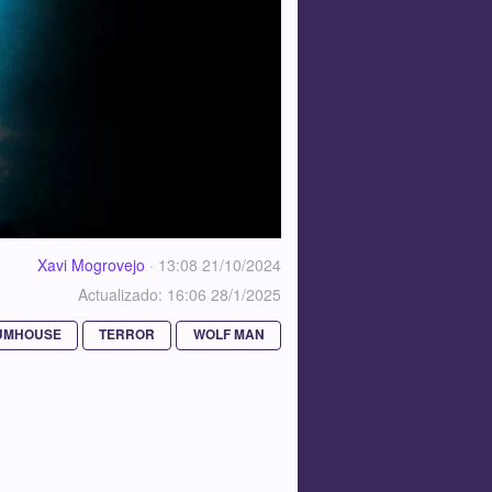
Xavi Mogrovejo
·
13:08 21/10/2024
Actualizado: 16:06 28/1/2025
UMHOUSE
TERROR
WOLF MAN