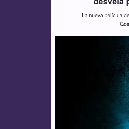
desvela 
La nueva película de
Gosl