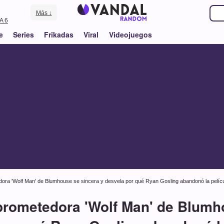
Más ↓
A 6
e
Series
Frikadas
Viral
Videojuegos
edora 'Wolf Man' de Blumhouse se sincera y desvela por qué Ryan Gosling abandonó la pelíc
a prometedora 'Wolf Man' de Blumh