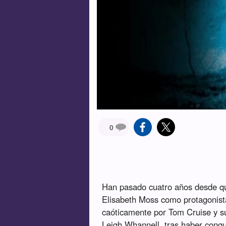
0
Han pasado cuatro años desde qu
Elisabeth Moss como protagonist
caóticamente por Tom Cruise y su
Leigh Whannell, tras haber conqui