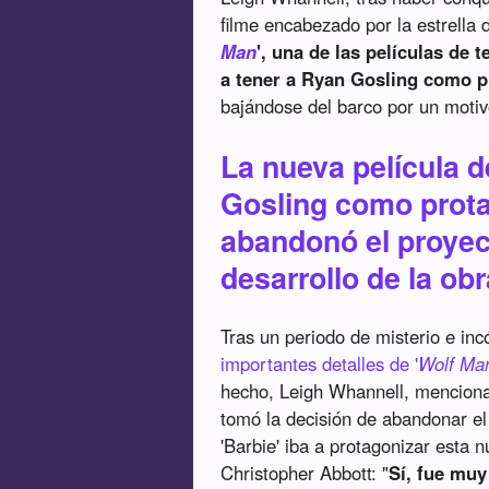
filme encabezado por la estrella d
Man
', una de las películas de
a tener a Ryan Gosling como p
bajándose del barco por un moti
La nueva película d
Gosling como protag
abandonó el proyec
desarrollo de la o
Tras un periodo de misterio e inc
importantes detalles de '
Wolf Ma
hecho, Leigh Whannell, mencionad
tomó la decisión de abandonar el 
'Barbie' iba a protagonizar esta n
Christopher Abbott: "
Sí, fue muy