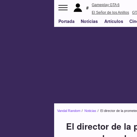
Gameplay GTA 6
El Señor de los Anillos
GT
Portada
Noticias
PS5
Artículos
Cin
Vandal Random
Noticias
El director de la promet
El director de l