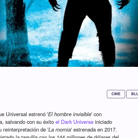
CINE
BL
e Universal estrenó '
El hombre invisible
' con
a, salvando con su éxito
el Dark Universe
iniciado
 reinterpretación de '
La momia
' estrenada en 2017.
stado la taquilla con los 144 millones de dólares del