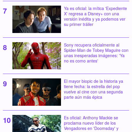
Ya es oficial: la mítica 'Expediente
X' regresa a Disney+ con una
versión inédita y ya podemos ver
su primer tráiler
Sony recupera oficialmente al
Spider-Man de Tobey Maguire con
unas inesperadas imágenes: 'Ya
no es como antes'
El mayor biopic de la historia ya
tiene fecha: la estrella del pop
vuelve al cine con una segunda
parte aún más épica
Es oficial: Anthony Mackie se
proclama nuevo líder de los
Vengadores en 'Doomsday' y