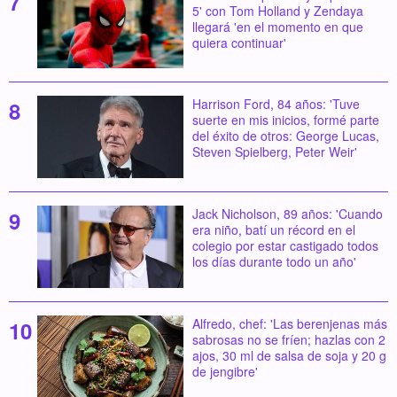
5' con Tom Holland y Zendaya
llegará 'en el momento en que
quiera continuar'
Harrison Ford, 84 años: 'Tuve
suerte en mis inicios, formé parte
del éxito de otros: George Lucas,
Steven Spielberg, Peter Weir'
Jack Nicholson, 89 años: 'Cuando
era niño, batí un récord en el
colegio por estar castigado todos
los días durante todo un año'
Alfredo, chef: 'Las berenjenas más
sabrosas no se fríen; hazlas con 2
ajos, 30 ml de salsa de soja y 20 g
de jengibre'