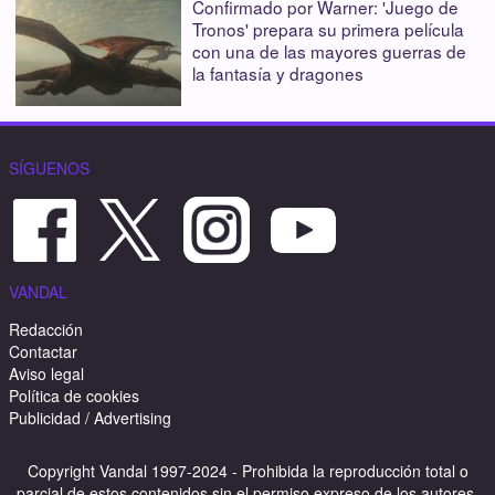
Confirmado por Warner: 'Juego de
Tronos' prepara su primera película
con una de las mayores guerras de
la fantasía y dragones
SÍGUENOS
VANDAL
Redacción
Contactar
Aviso legal
Política de cookies
Publicidad / Advertising
Copyright Vandal 1997-2024 - Prohibida la reproducción total o
parcial de estos contenidos sin el permiso expreso de los autores.