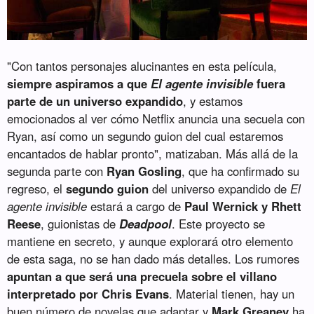
"Con tantos personajes alucinantes en esta película,
siempre aspiramos a que
El agente invisible
fuera
parte de un universo expandido
, y estamos
emocionados al ver cómo Netflix anuncia una secuela con
Ryan, así como un segundo guion del cual estaremos
encantados de hablar pronto", matizaban. Más allá de la
segunda parte con
Ryan Gosling
, que ha confirmado su
regreso, el
segundo guion
del universo expandido de
El
agente invisible
estará a cargo de
Paul Wernick y Rhett
Reese
, guionistas de
Deadpool
. Este proyecto se
mantiene en secreto, y aunque explorará otro elemento
de esta saga, no se han dado más detalles. Los rumores
apuntan a que será una precuela sobre el villano
interpretado por Chris Evans
. Material tienen, hay un
buen número de novelas que adaptar y
Mark Greaney
ha