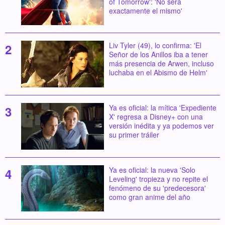
of Tomorrow': 'No será
exactamente el mismo'
Liv Tyler (49), lo confirma: 'El
Señor de los Anillos iba a tener
más presencia de Arwen, incluso
luchaba en el Abismo de Helm'
Ya es oficial: la mítica 'Expediente
X' regresa a Disney+ con una
versión inédita y ya podemos ver
su primer tráiler
Ya es oficial: la nueva 'Solo
Leveling' tropieza y no repite el
fenómeno de su 'predecesora'
como gran anime del año