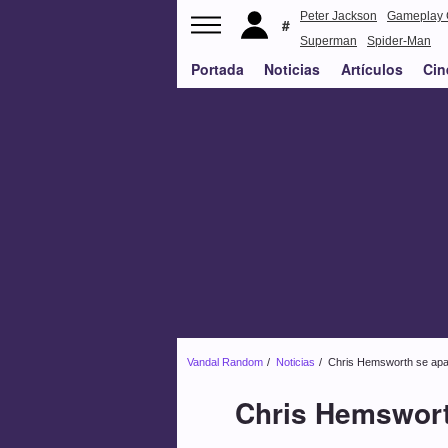
Peter Jackson
Gameplay 
Superman
Spider-Man
Portada
Noticias
Artículos
Cin
Vandal Random
Noticias
Chris Hemsworth se apar
Chris Hemsworth