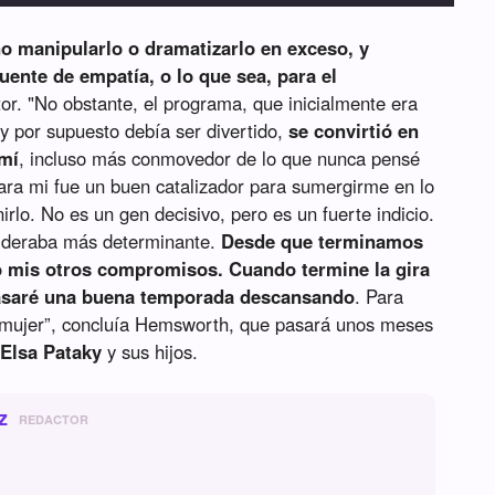
 manipularlo o dramatizarlo en exceso, y
uente de empatía, o lo que sea, para el
ctor. "No obstante, el programa, que inicialmente era
 y por supuesto debía ser divertido,
se convirtió en
 mí
, incluso más conmovedor de lo que nunca pensé
"Para mi fue un buen catalizador para sumergirme en lo
rlo. No es un gen decisivo, pero es un fuerte indicio.
sideraba más determinante.
Desde que terminamos
o mis otros compromisos. Cuando termine la gira
pasaré una buena temporada descansando
. Para
mi mujer”, concluía Hemsworth, que pasará unos meses
,
Elsa Pataky
y sus hijos.
z
REDACTOR