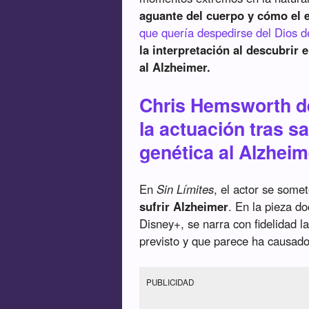
aguante del cuerpo y cómo el 
que quería despedirse del Dios d
la interpretación al descubrir 
al Alzheimer.
Chris Hemsworth d
la actuación tras s
genética al Alzheim
En
Sin Límites
, el actor se some
sufrir Alzheimer
. En la pieza d
Disney+, se narra con fidelidad
previsto y que parece ha causado 
PUBLICIDAD