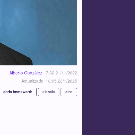
Alberto González
·
7:32 21/11/2022
Actualizado: 16:05 28/1/2025
chris hemsworth
ciencia
cine