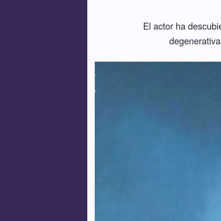
El actor ha descubi
degenerativa