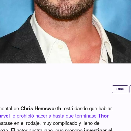
Cine
umental de
Chris Hemsworth
, está dando que hablar.
rvel
le prohibió hacerla hasta que terminase
Thor
atase en el rodaje, muy complicado y lleno de
za. El actor australiano, que propone
investigar el