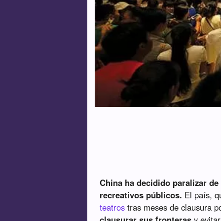
China ha decidido paralizar de 
recreativos públicos.
El país, 
teatros
tras meses de clausura p
clausurar sus fronteras
y evitar