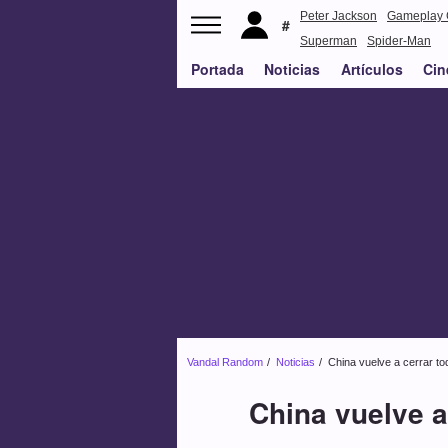
Peter Jackson
Gameplay 
Superman
Spider-Man
Portada
Noticias
Artículos
Cin
Vandal Random
Noticias
China vuelve a cerrar t
China vuelve a