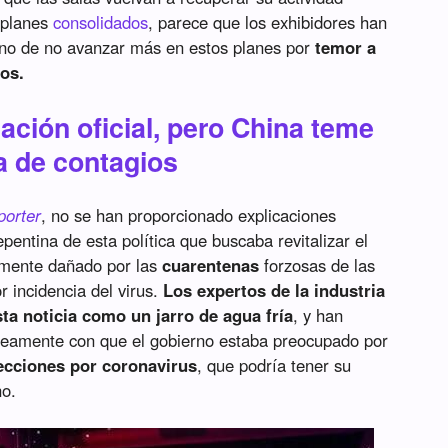
a planes
consolidados
, parece que los exhibidores han
hino de no avanzar más en estos planes por
temor a
os.
ación oficial, pero China teme
a de contagios
porter
, no se han proporcionado explicaciones
epentina de esta política que buscaba revitalizar el
vemente dañado por las
cuarentenas
forzosas de las
 incidencia del virus.
Los expertos de la industria
a noticia como un jarro de agua fría
, y han
eamente con que el gobierno estaba preocupado por
ecciones por coronavirus
, que podría tener su
no.