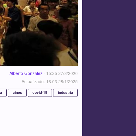
Alberto González
·
15:25 27/3/2020
Actualizado: 16:03 28/1/2025
na
cines
covid-19
industria