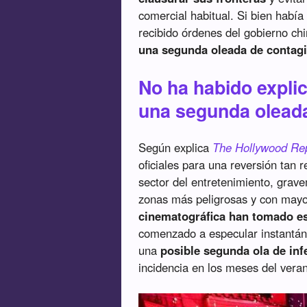
comercial habitual. Si bien habí
recibido órdenes del gobierno c
una segunda oleada de contagi
No ha habido explic
una segunda olead
Según explica
The Hollywood Re
oficiales para una reversión tan r
sector del entretenimiento, gra
zonas más peligrosas y con mayor
cinematográfica han tomado est
comenzado a especular instantán
una
posible segunda ola de inf
incidencia en los meses del vera