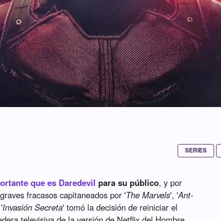
SERIES
ortante que es Daredevil
para su público
, y por
 graves fracasos capitaneados por '
The Marvels
', '
Ant-
 '
Invasión Secreta
' tomó la decisión de reiniciar el
redera televisiva de la versión de Netflix del Hombre