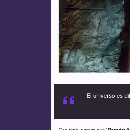
“
"El universo es di
Con todo, parece que
'
Daredevil