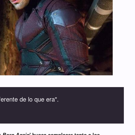
ferente de lo que era".
: Born Again
' busca complacer tanto a los