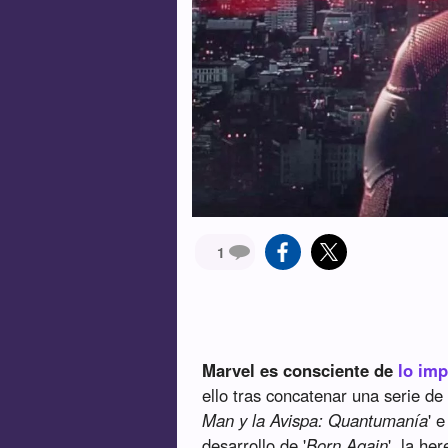
1
Marvel es consciente de
lo imp
ello tras concatenar una serie de
Man y la Avispa: Quantumanía
' e
desarrollo de '
Born Again
', la he