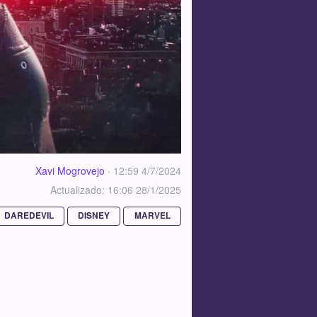
Xavi Mogrovejo
·
12:59 4/7/2024
Actualizado: 16:06 28/1/2025
DAREDEVIL
DISNEY
MARVEL