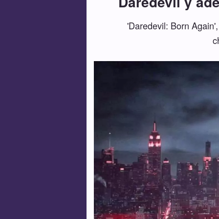
Daredevil y ade
'Daredevil: Born Again'
c