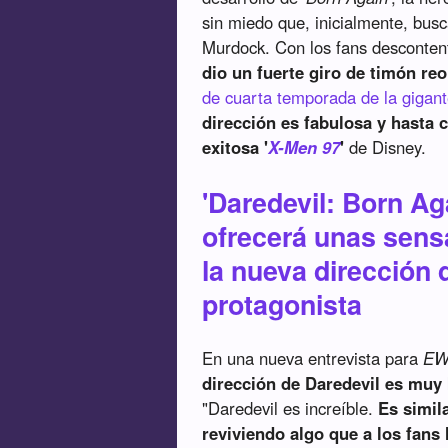
sin miedo que, inicialmente, bus
Murdock. Con los fans desconten
dio un fuerte giro de timón re
de cuarta temporada de la gigant
dirección es fabulosa y hasta 
exitosa '
X-Men 97
'
de Disney.
'Daredevil: Born Ag
ofrecerá unas sensa
la nueva dirección
protagonista
En una nueva entrevista para
E
dirección de Daredevil es muy
"Daredevil es increíble.
Es simil
reviviendo algo que a los fans 