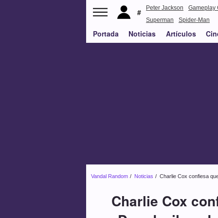
Peter Jackson
Gameplay 
Superman
Spider-Man
Portada
Noticias
Artículos
Cin
Vandal Random
Noticias
Charlie Cox confiesa qu
Charlie Cox con