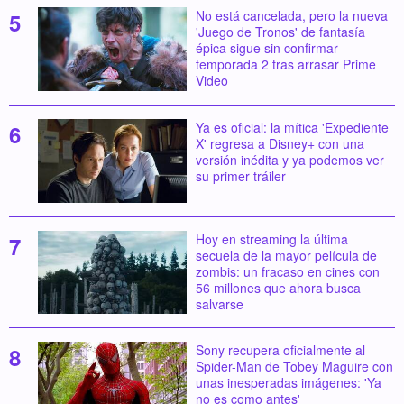
No está cancelada, pero la nueva
'Juego de Tronos' de fantasía
épica sigue sin confirmar
temporada 2 tras arrasar Prime
Video
Ya es oficial: la mítica 'Expediente
X' regresa a Disney+ con una
versión inédita y ya podemos ver
su primer tráiler
Hoy en streaming la última
secuela de la mayor película de
zombis: un fracaso en cines con
56 millones que ahora busca
salvarse
Sony recupera oficialmente al
Spider-Man de Tobey Maguire con
unas inesperadas imágenes: 'Ya
no es como antes'