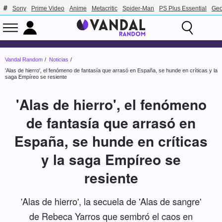
Sony
Prime Video
Anime
Metacritic
Spider-Man
PS Plus Essential
Geo
Vandal Random
Noticias
'Alas de hierro', el fenómeno de fantasía que arrasó en España, se hunde en críticas y la
saga Empíreo se resiente
'Alas de hierro', el fenómeno
de fantasía que arrasó en
España, se hunde en críticas
y la saga Empíreo se
resiente
'Alas de hierro', la secuela de 'Alas de sangre'
de Rebeca Yarros que sembró el caos en