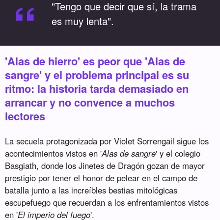
“
"Tengo que decir que sí, la trama
es muy lenta".
'Alas de hierro' es peor que 'Alas de
sangre' y el problema principal es su
ritmo: la historia tarda demasiado en
arrancar y no convence a muchos
lectores
La secuela protagonizada por Violet Sorrengail sigue los
acontecimientos vistos en '
Alas de sangre
' y el colegio
Basgiath, donde los Jinetes de Dragón gozan de mayor
prestigio por tener el honor de pelear en el campo de
batalla junto a las increíbles bestias mitológicas
escupefuego que recuerdan a los enfrentamientos vistos
en '
El imperio del fuego
'.