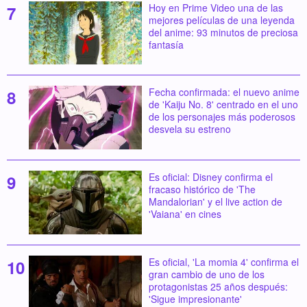
Hoy en Prime Video una de las
mejores películas de una leyenda
del anime: 93 minutos de preciosa
fantasía
Fecha confirmada: el nuevo anime
de 'Kaiju No. 8' centrado en el uno
de los personajes más poderosos
desvela su estreno
Es oficial: Disney confirma el
fracaso histórico de 'The
Mandalorian' y el live action de
'Vaiana' en cines
Es oficial, 'La momia 4' confirma el
gran cambio de uno de los
protagonistas 25 años después:
'Sigue impresionante'