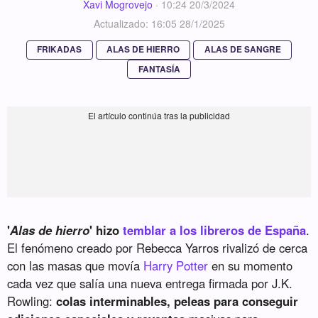
Xavi Mogrovejo
·
10:24 20/3/2024
Actualizado: 16:05 28/1/2025
FRIKADAS
ALAS DE HIERRO
ALAS DE SANGRE
FANTASÍA
'
Alas de hierro
' hizo
temblar a los libreros de España
.
El fenómeno creado por Rebecca Yarros rivalizó de cerca
con las masas que movía
Harry Potter
en su momento
cada vez que salía una nueva entrega firmada por J.K.
Rowling:
colas interminables, peleas para conseguir