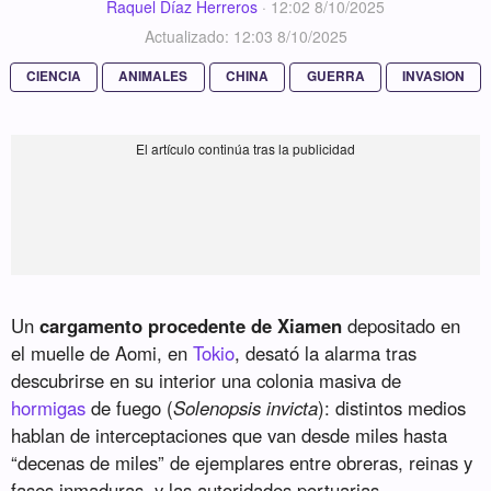
Raquel Díaz Herreros
·
12:02 8/10/2025
Actualizado: 12:03 8/10/2025
CIENCIA
ANIMALES
CHINA
GUERRA
INVASION
Un
cargamento procedente de Xiamen
depositado en
el muelle de Aomi, en
Tokio
, desató la alarma tras
descubrirse en su interior una colonia masiva de
hormigas
de fuego (
Solenopsis invicta
): distintos medios
hablan de interceptaciones que van desde miles hasta
“decenas de miles” de ejemplares entre obreras, reinas y
fases inmaduras, y las autoridades portuarias